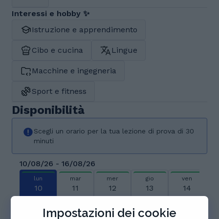
Interessi e hobby ✨
Istruzione e apprendimento
Cibo e cucina
Lingue
Macchine e ingegneria
Sport e fitness
Disponibilità
Scegli un orario per la tua lezione di prova di 30
minuti
10/08/26 - 16/08/26
lun
mar
mer
gio
ven
10
11
12
13
14
ago
ago
ago
ago
ago
Impostazioni dei cookie