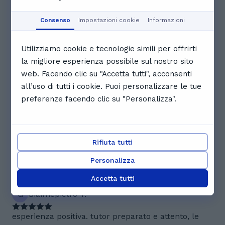
16:00
16:30
17:00
Consenso
Impostazioni cookie
Informazioni
17:30
18:00
18:30
Utilizziamo cookie e tecnologie simili per offrirti
la migliore esperienza possibile sul nostro sito
19:00
19:30
web. Facendo clic su "Accetta tutti", acconsenti
all’uso di tutti i cookie. Puoi personalizzare le tue
Visualizza il calendario completo
preferenze facendo clic su "Personalizza".
Recensioni. Cosa dicono gli
studenti di Simone
Rifiuta tutti
5.0
Personalizza
Accetta tutti
2 recensioni
G
Giaimepietro T.
esperienza positiva. tutor preparato e attento, le