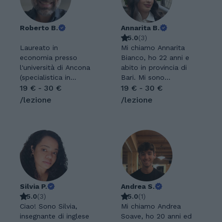
Roberto B.
Annarita B.
5.0
(
3
)
Laureato in
Mi chiamo Annarita
economia presso
Bianco, ho 22 anni e
l'università di Ancona
abito in provincia di
(specialistica in
Bari. Mi sono
finanza banche e
19 € - 30 €
diplomata con il
19 € - 30 €
assicurazioni) 110/110.
massimo dei voti al
/lezione
/lezione
Impiegato a tempo
Liceo Scientifico
pieno come
Sante Simone di
controller e
Conversano e ho
consolidation
conseguito la laurea
specialist. Esperienza
in Ingegneria
in revisione contabile
Meccanica al
di 5 anni, presso
Politecnico di Bari
KPMG S.p.A. Passioni
con votazione 110 e
e Hobby: Corsa e
Silvia P.
lode. Ho ricevuto il
Andrea S.
sport, donatore Avis
5.0
(
3
)
titolo di Giovane
5.0
(
1
)
(presidente della
Ciao! Sono Silvia,
Eccellenza Pugliese a
Mi chiamo Andrea
sezione comunale),
insegnante di inglese
seguito della
Soave, ho 20 anni ed