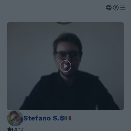
Stefano S.
4.9
(
10
)