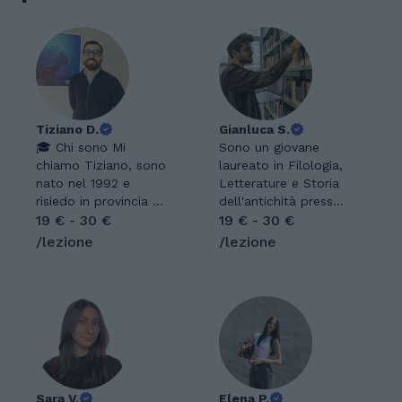
Tiziano D.
Gianluca S.
🎓 Chi sono Mi
Sono un giovane
chiamo Tiziano, sono
laureato in Filologia,
nato nel 1992 e
Letterature e Storia
risiedo in provincia di
dell'antichità presso
Lecce. Laureato in
19 € - 30 €
l'Università degli
19 € - 30 €
Giurisprudenza e
Studi di Torino,
/lezione
/lezione
abilitato all’esercizio
amante delle lingue e
della professione
delle letterature
forense, ho
classiche, della
successivamente
lettura, della scrittura
ampliato il mio
e della musica,
percorso accademico
entusiasta e
con un master
desideroso in
nell'insegnamento di
mettersi in gioco. Ho
discipline
Sara V.
conseguito la laurea
Elena P.