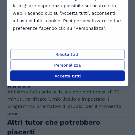
16:30
17:00
17:30
la migliore esperienza possibile sul nostro sito
web. Facendo clic su "Accetta tutti", acconsenti
Visualizza il calendario completo
all’uso di tutti i cookie. Puoi personalizzare le tue
preferenze facendo clic su "Personalizza".
Recensioni. Cosa dicono gli
studenti di Teresa
5.0
Rifiuta tutti
Personalizza
1 recensioni
Accetta tutti
M
Marco C.
Abbiamo fatto solo la 1a lezione e di prova, di 30
minuti, verificato il mio livello e impostato il
programma orientativo di studio, per il momento
bene
Altri tutor che potrebbero
piacerti