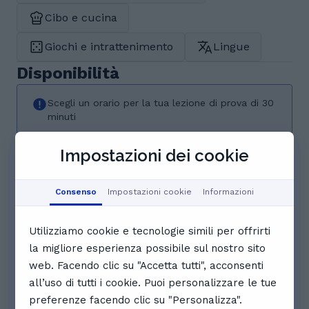
Cibo e cucina
Giochi e intrattenimento
Lingue
Disponibilità
Scegli un orario per la tua lezione di prova di 30
minuti
07/08/26 - 13/08/26
Impostazioni dei cookie
ven
sab
dom
lun
mar
7
8
9
10
11
Consenso
Impostazioni cookie
Informazioni
ago
ago
ago
ago
ago
Utilizziamo cookie e tecnologie simili per offrirti
Prenotato
Prenotato
Prenotato
la migliore esperienza possibile sul nostro sito
web. Facendo clic su "Accetta tutti", acconsenti
14:00
14:30
Prenotato
all’uso di tutti i cookie. Puoi personalizzare le tue
preferenze facendo clic su "Personalizza".