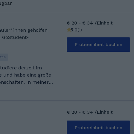
fügbar
€ 20 - € 34 /Einheit
5.0
(
1
)
chüler*innen geholfen
s GoStudent-
Probeeinheit buchen
the
studiere derzeit im
e und habe eine große
nschaften. In meiner
sen und gehe regelmäßig
nen wichtigen Ausgleich
 liebe es mit Menschen
ein Wissen zu teilen!
€ 20 - € 34 /Einheit
 dem Gymnasium in
ne Spezialgebiete sind
Probeeinheit buchen
 und Biologie aber