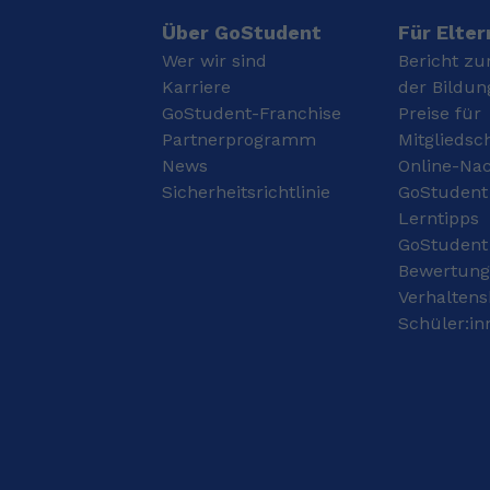
Über GoStudent
Für Elter
Wer wir sind
Bericht zu
Karriere
der Bildun
GoStudent-Franchise
Preise für
Partnerprogramm
Mitgliedsc
News
Online-Nac
Sicherheitsrichtlinie
GoStudent
Lerntipps
GoStudent
Bewertun
Verhaltens
Schüler:in