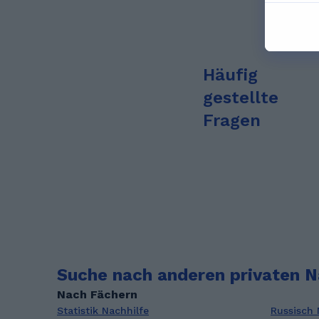
Häufig
gestellte
Fragen
Suche nach anderen privaten N
Nach Fächern
Statistik Nachhilfe
Russisch 