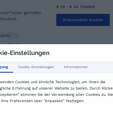
eides schloss ich mit
 mich schon auf unsere
€ 20 - € 34 /Einheit
er
chüler*innen geholfen
 für alle Schulstufen
d anschließend das
oStudent-
Probeeinheit buchen
begonnen. Meine
hematik und Biologie
sterstudium. Neben dem
ografie
…
rere Jahre in einem
re aktuell
n. Bin aber ursprünglich
ie-Einstellungen
igung
Cookie-Einstellungen
Informationen
 :) Ich habe
A für Landwirtschaft
wenden Cookies und ähnliche Technologien, um Ihnen die
nd studiere aktuell
4
2
3
liche Erfahrung auf unserer Website zu bieten. Durch Klicke
 Fachgebiete sind
kzeptieren" stimmen Sie der Verwendung aller Cookies zu. Sie
und Ernährung. Jedoch
Ihre Präferenzen über "Anpassen" festlegen.
eles mehr :) Zusätzlich
prüfung absolviert.