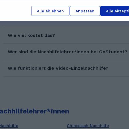
Alle ablehnen
Anpassen
Alle akzept
Wie kann ich eine Probeeinheit buchen?
Wie viel kostet das?
Wer sind die Nachhilfelehrer*innen bei GoStudent?
Wie funktioniert die Video-Einzelnachhilfe?
achhilfelehrer*innen
Nachhilfe
Chinesisch Nachhilfe