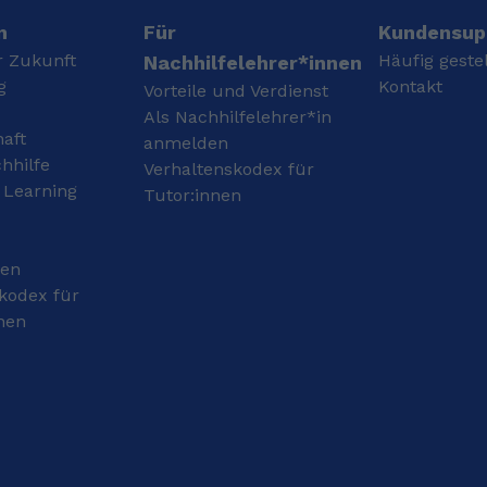
n
Für
Kundensup
r Zukunft
Häufig geste
Nachhilfelehrer*innen
g
Kontakt
Vorteile und Verdienst
Als Nachhilfelehrer*in
haft
anmelden
hhilfe
Verhaltenskodex für
 Learning
Tutor:innen
gen
kodex für
nen