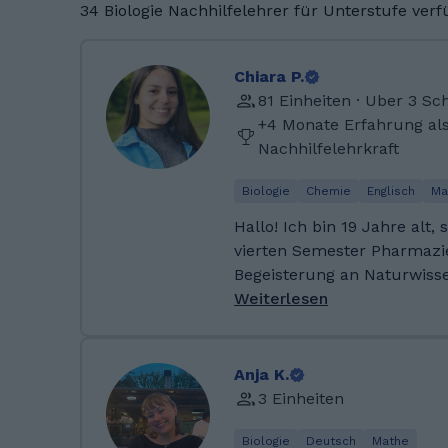
34 Biologie Nachhilfelehrer für Unterstufe ver
Chiara P.
81 Einheiten · Uber 3 S
+4 Monate Erfahrung al
Nachhilfelehrkraft
Biologie
Chemie
Englisch
Ma
Hallo! Ich bin 19 Jahre alt, 
vierten Semester Pharmazi
Begeisterung an Naturwisse
Freizeit liebe ich es zu le
Weiterlesen
trainieren, was für mich ei
zum Studium darstellt. Ich
zusammenzuarbeiten und m
Anja K.
Ich habe meine Matura in
3 Einheiten
Köflach abgeschlossen. Mei
durch mein Studium Chemie
Biologie
Deutsch
Mathe