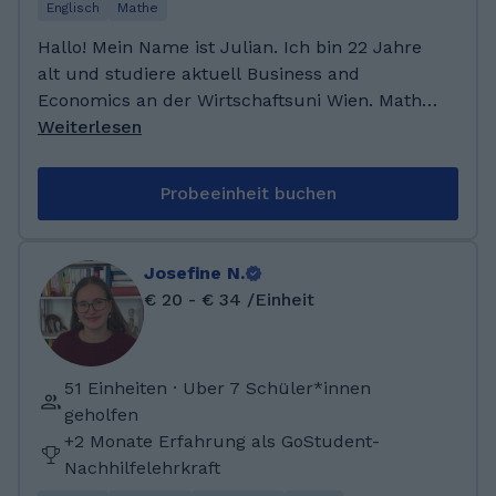
Englisch
Mathe
Hallo! Mein Name ist Julian. Ich bin 22 Jahre
alt und studiere aktuell Business and
Economics an der Wirtschaftsuni Wien. Mathe
war schon immer mein Lieblingsfach. Ich
Weiterlesen
hatte stets eine 1 in Mathe und habe seit der
10. Klasse kontinuierlich Nachhilfe in dem
Probeeinheit buchen
Fach gegeben. Meine Schüler meinen, dass ich
komplexe Themen leicht erklären kann ;)
Englisch ist ein weiteres Fach, für das ich
Josefine N.
begeistert bin. Ich beherrsche die Sprache
€ 20 - € 34 /Einheit
fließend und studiere auf der Universität auf
Englisch. Ich habe das Karl-Liebknecht-
Gymnasium in Frankfurt(Oder) besucht und
51 Einheiten · Uber 7 Schüler*innen
mit einem 1,0-Abi abgeschlossen. Seit der 10.
geholfen
Klasse habe ich Nachhilfe in den Fächern
+2 Monate Erfahrung als GoStudent-
Mathe und Englisch gegeben (meine beiden
Nachhilfelehrkraft
Lieblingsfächer). Aktuell studiere ich Business