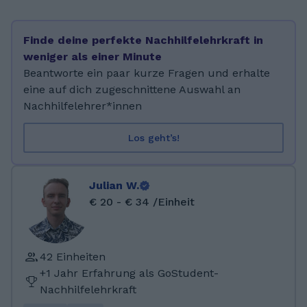
Gymnasium mit ausgezeichnetem Erfolg
absolviert. Danach habe ich Psychologie im
Finde deine perfekte Nachhilfelehrkraft in
Bachelor und Master an der Universität Wien
weniger als einer Minute
studiert (Abschluss 2023). Derzeit mache ich
Beantworte ein paar kurze Fragen und erhalte
die Ausbildung zur Klinischen Psychologin in
eine auf dich zugeschnittene Auswahl an
Wien.
Nachhilfelehrer*innen
Los geht’s!
Julian W.
€ 20 - € 34 /Einheit
42 Einheiten
+1 Jahr Erfahrung als GoStudent-
Nachhilfelehrkraft