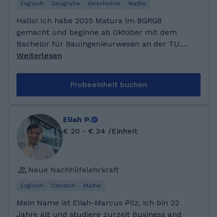
and Economics auf Englisch an der
Englisch
Geografie
Geschichte
Mathe
Wirtschaftsuni Wien.
Hallo! Ich habe 2025 Matura im BGRG8
gemacht und beginne ab Oktober mit dem
Bachelor für Bauingenieurwesen an der TU.
Mathe ist mir nie schwer gefallen, im
Weiterlesen
Gegenteil, es hat mir Spaß gemacht und mich
gereizt. Da mich aus meiner Klasse oft Leute
Probeeinheit buchen
gefragt haben, ob sie meine Aufzeichnungen
haben können oder ich ihnen was erklären
kann, habe ich auch gemerkt, dass mir das
Eliah P.
Erklären gut liegt. Ich habe am BGRG8
€ 20 - € 34 /Einheit
Albertgasse im Jahr 2025 mit einem
Notenschnitt von 1,14 maturiert. Während
meiner Laufbahn als Schülerin habe ich
Neue Nachhilfelehrkraft
bereits begonnen bei meinen
Klassenkamerad*innen und jüngeren
Englisch
Deutsch
Mathe
Mitschüler*innen Nachhilfe zu geben.
Mein Name ist Eliah-Marcus Pilz, ich bin 22
Zusätzlich habe ich Erfahrung in der Kinder-
Jahre alt und studiere zurzeit Business and