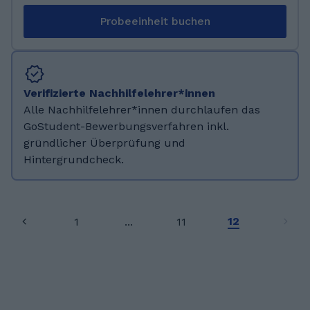
kennenzulernen und gemeinsam mit dir zu
Probeeinheit buchen
lernen! Bis bald! :)
Verifizierte Nachhilfelehrer*innen
Alle Nachhilfelehrer*innen durchlaufen das
GoStudent-Bewerbungsverfahren inkl.
gründlicher Überprüfung und
Hintergrundcheck.
12
1
...
11