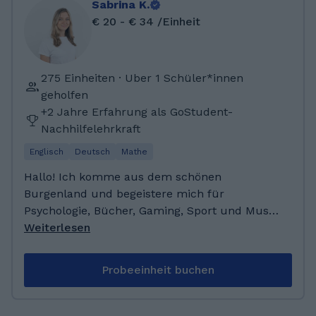
Sabrina K.
€ 20 - € 34 /Einheit
275 Einheiten · Uber 1 Schüler*innen
geholfen
+2 Jahre Erfahrung als GoStudent-
Nachhilfelehrkraft
Englisch
Deutsch
Mathe
Hallo! Ich komme aus dem schönen
Burgenland und begeistere mich für
Psychologie, Bücher, Gaming, Sport und Musik.
Neben meiner Ausbildung zur Psychologin bin
Weiterlesen
ich leidenschaftlich als Nachhilfelehrkraft
tätig. Es freut mich sehr, Sie bzw. Ihr Kind
Probeeinheit buchen
kennenzulernen und gemeinsam an einem
Weg durch den alltäglichen Schulwahnsinn zu
arbeiten. Meine Matura habe ich auf einem