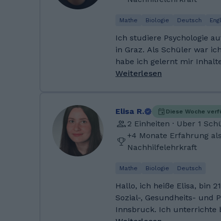
das! Lass uns zusammen dei
entfalten. 😊 Ich habe meine Matura an der HTL für
Mathe
Biologie
Deutsch
Eng
Biomedizin und Gesundheit
Ich studiere Psychologie au
und dabei stets meinen Mi
in Graz. Als Schüler war ich
Mathematik geholfen, sei e
habe ich gelernt mir Inhalt
Aufgaben oder zur Prüfung
wie möglich anzueignen. In
Weiterlesen
meine Geschwister konnte i
hoffe ich auch selbst etwa
unterstützen. Diese Erfahr
nicht nur den Stoff auswen
Leidenschaft fürs Erklären
relevant): Meine Freizeit b
Elisa R.
Diese Woche verf
Sport, Musik, Büchern und Filmen
2 Einheiten · Uber 1 Sch
studiere ich Psychologie u
+4 Monate Erfahrung al
meiner Master Arbeit. Erfa
Nachhilfelehrkraft
habe ich keine. Meine Stärk
wahrscheinlich in Englisch
Mathe
Biologie
Deutsch
Mathematik. In diesen Fäch
Hallo, ich heiße Elisa, bin 
ein sehr umfangreiches Bas
Sozial-, Gesundheits- und 
Innsbruck. Ich unterrichte besonders gerne