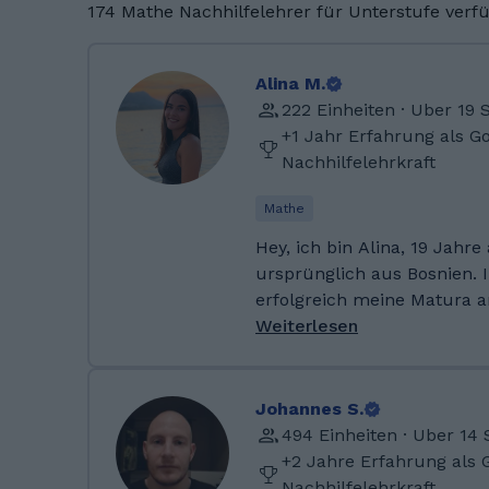
174 Mathe Nachhilfelehrer für Unterstufe verf
Alina M.
222 Einheiten · Uber 19
+1 Jahr Erfahrung als G
Nachhilfelehrkraft
Mathe
Hey, ich bin Alina, 19 Jahr
ursprünglich aus Bosnien. 
erfolgreich meine Matura a
Biomedizin und Gesundheit
Weiterlesen
Mathematik war dabei imm
jetzt möchte ich mein Wiss
Leidenschaft und Geduld un
Johannes S.
dabei, Mathe nicht nur zu 
494 Einheiten · Uber 14
richtig zu meistern. Ob kni
+2 Jahre Erfahrung als 
Prüfungsvorbereitung – ge
Nachhilfelehrkraft