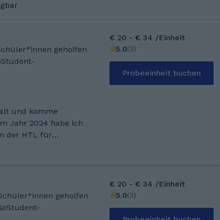
ügbar
€ 20 - € 34 /Einheit
5.0
(
3
)
 Schüler*innen geholfen
oStudent-
Probeeinheit buchen
e alt und komme
Im Jahr 2024 habe ich
n der HTL für
stechnik abgeschlossen.
er meine Stärke – und
en weitergeben! Mit
terstütze ich dich
€ 20 - € 34 /Einheit
verstehen, sondern auch
5.0
(
3
)
 Schüler*innen geholfen
fflige Gleichungen oder
GoStudent-
meinsam schaffen wir
Probeeinheit buchen