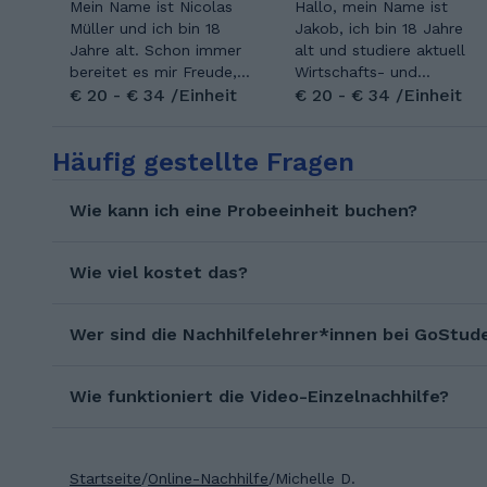
Mein Name ist Nicolas
Hallo, mein Name ist
Müller und ich bin 18
Jakob, ich bin 18 Jahre
Jahre alt. Schon immer
alt und studiere aktuell
bereitet es mir Freude,
Wirtschafts- und
mein Wissen zu
€ 20 - € 34 /Einheit
Sozialwissenschaften an
€ 20 - € 34 /Einheit
vermitteln. Meine
der WU Wien. Schon
Hauptfächer sind
während meiner
Häufig gestellte Fragen
Mathematik und Physik.
Schulzeit habe ich
Mein Ansatz ist es, so
gemerkt, dass mir nicht
anschaulich wie möglich
nur das Lernen selbst
Wie kann ich eine Probeeinheit buchen?
zu unterrichten und die
Spaß macht, sondern
Schüler zum Verstehen
auch das Erklären und
zu motivitieren. Ich war
Weitergeben von
Wie viel kostet das?
auf drei verschiedenen
Wissen. Besonders
Schulen. Die erste
interessiere ich mich für
Klasse der Volksschule
Wer sind die Nachhilfelehrer*innen bei GoStud
Mathematik, Chemie,
habe ich in der Schule
Sprachen und
meines Heimatortes
wirtschaftliche Themen
Wie funktioniert die Video-Einzelnachhilfe?
abgeschlossen. Die vier
– Fächer, die mir viel
Jahre danach habe ich
Freude bereiten und bei
die DISD in Dubai
denen ich anderen gerne
besucht. Den Rest
helfe, den Stoff
Startseite
/
Online-Nachhilfe
/
Michelle D.
meine Laufbahn habe
verständlich und