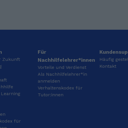
habe meine Matura im
Bachelor habe ich 2021
Jahre 2018 auf dem
abgeschlossen und mein
Höheren Technischen
Lehramtsstudium in den
Bundeslehranstalt in
Fächern Ethik und
Wels als Mechatroniker
Englisch begonnen. Hier
abgeschlossen. Danach
habe ich bereits 2
habe ich mein Zivildienst
Praktika an
absolviert. Unmittelbar
österreichischen
danach habe ich mit
Gymnasien erfolgreich
n
Für
Kundensup
dem Studium auf
absolviert.
r Zukunft
Häufig geste
Nachhilfelehrer*innen
Fachhochschule in Wels
g
Kontakt
Vorteile und Verdienst
als Maschinenbau
Entwicklungsingenieur
Als Nachhilfelehrer*in
haft
begonnen und habe das
anmelden
Studium im Jahre 2022
hhilfe
Verhaltenskodex für
abgeschlossen. Und
 Learning
Tutor:innen
seitdem studiere ich
Arabistik, Orientalistik
und Philosophie.
gen
kodex für
nen