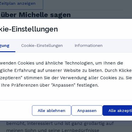
Zeitplan anzeigen
über Michelle sagen
ie-Einstellungen
igung
Cookie-Einstellungen
Informationen
 mit großer Sorgfalt auf die individuellen Bedürfnisse der
wenden Cookies und ähnliche Technologien, um Ihnen die
h und sie schafft eine entspannte, lernfreudige
liche Erfahrung auf unserer Website zu bieten. Durch Klicke
keit und Kreativität
kzeptieren" stimmen Sie der Verwendung aller Cookies zu. Sie
en aus dem Feedback unserer NutzerInnen
Ihre Präferenzen über "Anpassen" festlegen.
T
Tashi D.
Die Lerneinheit wurde als sehr angenehm von
Alle ablehnen
Anpassen
Alle akzept
meinem Sohn empfunden, Michelle war sehr
bemüht, interessiert und ist ganz großartig auf
meinen Sohn und seine Lernbedürfnisse