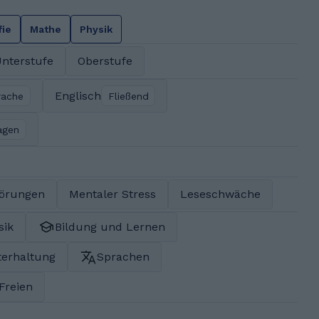
fie
Mathe
Physik
nterstufe
Oberstufe
Englisch
rache
Fließend
agen
törungen
Mentaler Stress
Leseschwäche
sik
Bildung und Lernen
terhaltung
Sprachen
 Freien