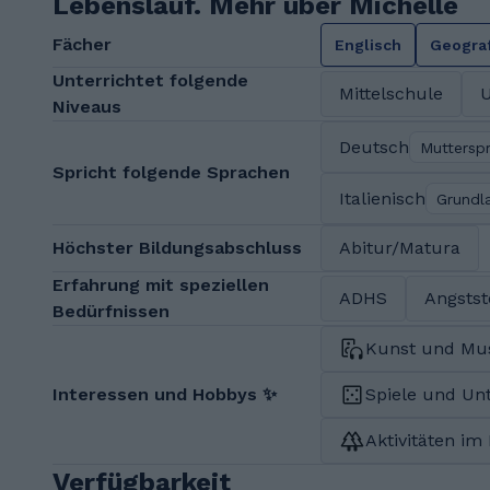
Lebenslauf. Mehr über Michelle
Fächer
Englisch
Geogra
Unterrichtet folgende
Mittelschule
U
Niveaus
Deutsch
Muttersp
Spricht folgende Sprachen
Italienisch
Grundl
Höchster Bildungsabschluss
Abitur/Matura
Erfahrung mit speziellen
ADHS
Angsts
Bedürfnissen
Kunst und Mu
Interessen und Hobbys ✨
Spiele und Un
Aktivitäten im
Verfügbarkeit