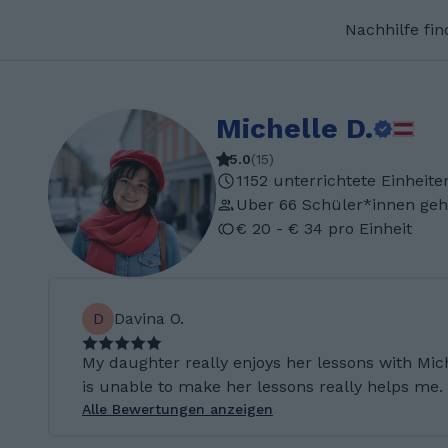
Nachhilfe fi
Michelle D.
5.0
(
15
)
1152 unterrichtete Einheite
Uber 66 Schüler*innen geh
€ 20 - € 34 pro Einheit
D
Davina O.
My daughter really enjoys her lessons with Mich
is unable to make her lessons really helps me.
Alle Bewertungen anzeigen