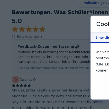
Vollständigen 
Bewertungen. Was Schüler*innen 
5.0
Cook
15 Bewertungen
Einwill
Feedback-Zusammenfassung
Michelle ist ein hervorragender Nachhilfelehrer, der sich
Wir ver
Schüler einstellt. Ihre Erklärungen sind sehr verständlic
bestmög
Atmosphäre. Viele Schüler loben ihre Geduld, Freundlich
"Alle a
Diese KI-Zusammenfassung basiert auf zentralen Erkenntniss
können 
D
Davina O.
My daughter really enjoys her lessons with
Michelle. Her flexibility with her timings when
Kayla is unable to make her lessons really helps
me. Looking forward to more tutoring with