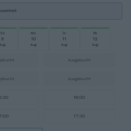
beeinheit
So
Mo
Di
Mi
9
10
11
12
Aug
Aug
Aug
Aug
gebucht
Ausgebucht
gebucht
Ausgebucht
5:30
16:00
7:00
17:30