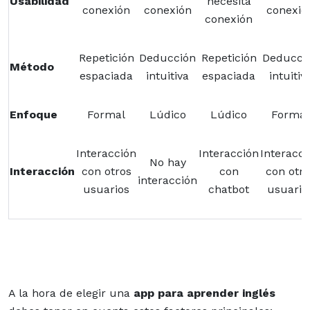
Usabilidad
necesita
conexión
conexión
conexió
conexión
Repetición
Deducción
Repetición
Deducci
Método
espaciada
intuitiva
espaciada
intuitiv
Enfoque
Formal
Lúdico
Lúdico
Formal
Interacción
Interacción
Interacci
No hay
Interacción
con otros
con
con otro
interacción
usuarios
chatbot
usuario
A la hora de elegir una
app para aprender inglés