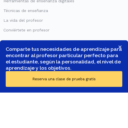
Herramientas de enseñanza digitales
Técnicas de enseñanza
La vida del profesor
Conviértete en profesor
Acerca de nosotros
×
Comparte tus necesidades de aprendizaje para
Qué hacemos
encontrar al profesor particular perfecto para
el estudiante, según la personalidad, el nivel de
Reseñas GoStudent
aprendizaje y los objetivos.
Reserva una clase de prueba gratis
© COPYRIGHT 2026 -
GOSTUDENT SPAIN, SOCIEDAD LIMITADA
-
TODOS LOS DERECHOS RESERVADOS