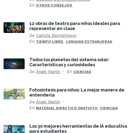
En
OTROS CONSEJOS
12 obras de teatro para niños ideales para
representar en clase
De
Carlota Montemayor
En
,
TIEMPO LIBRE
LENGUAS EXTRANJERAS
Todos los planetas del sistema solar:
Características y curiosidades
De
Ángel Martín
En
CIENCIAS
Fotosíntesis para niños: La mejor manera de
entenderla
De
Ángel Martín
En
,
MATERIAL DIDÁCTICO GRATUITO
CIENCIAS
Las 30 mejores herramientas de IA educativa
para estudiantes