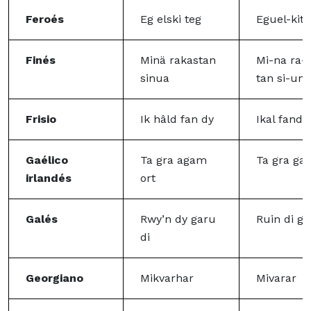
Feroés
Eg elski teg
Eguel-kit
Finés
Minä rakastan
Mi-na ra-
sinua
tan si-un-
Frisio
Ik hâld fan dy
Ikal fandi
Gaélico
Ta gra agam
Ta gra ga
irlandés
ort
Galés
Rwy’n dy garu
Ruin di ga-
di
Georgiano
Mikvarhar
Mivarar