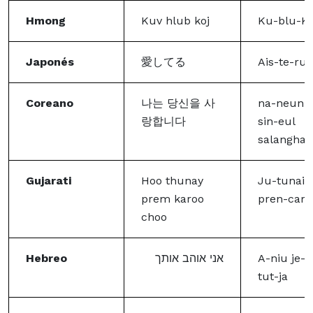
Hmong
Kuv hlub koj
Ku-blu-K
Japonés
愛してる
Ais-te-ru
Coreano
나는 당신을 사
na-neun 
랑합니다
sin-eul
salanghab
Gujarati
Hoo thunay
Ju-tunai-
prem karoo
pren-caro
choo
Hebreo
אני אוהב אותך
A-niu je-
tut-ja