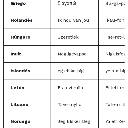
Griego
Σ’αγαπώ
S’a-ga-po
Holandés
Ik hou van jou
Ikau-fon-
Húngaro
Szeretlek
Tse-ret-le
Inuit
Negligevapse
Niguisfes
Islandés
ég elska þig
yels-a big
Letón
Es tevi miilu
Estefi-mil
Lituano
Tave myliu
Tafe-mili
Noruego
Jeg Elsker Deg
Yaielf Ke-d