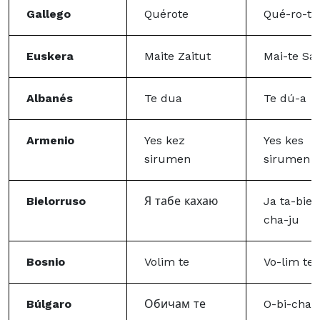
Gallego
Quérote
Qué-ro-te
Euskera
Maite Zaitut
Mai-te Sai
Albanés
Te dua
Te dú-a
Armenio
Yes kez
Yes kes
sirumen
sirumen
Bielorruso
Я табе кахаю
Ja ta-bie 
cha-ju
Bosnio
Volim te
Vo-lim te
Búlgaro
Обичам те
O-bi-cham