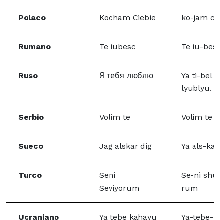
Polaco
Kocham Ciebie
ko-jam ch
Rumano
Te iubesc
Te iu-bes
Ruso
Я тебя люблю
Ya ti-bel
lyublyu.
Serbio
Volim te
Volim te
Sueco
Jag alskar dig
Ya als-ka 
Turco
Seni
Se-ni shu
Seviyorum
rum
Ucraniano
Ya tebe kahayu
Ya-tebe-k