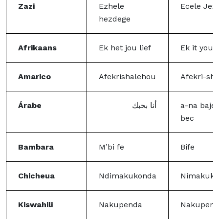
Zazi
Ezhele
Ecele Jez
hezdege
Afrikaans
Ek het jou lief
Ek it you l
Amarico
Afekrishalehou
Afekri-sha
Árabe
أنا بحبك
a-na baje
bec
Bambara
M’bi fe
Bife
Chicheua
Ndimakukonda
Nimakuko
Kiswahili
Nakupenda
Nakupen