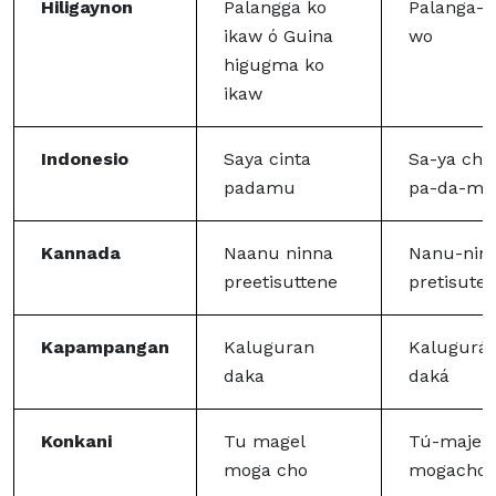
Hiligaynon
Palangga ko
Palanga-k
ikaw ó Guina
wo
higugma ko
ikaw
Indonesio
Saya cinta
Sa-ya chi
padamu
pa-da-mu
Kannada
Naanu ninna
Nanu-nin
preetisuttene
pretisute
Kapampangan
Kaluguran
Kalugurá
daka
daká
Konkani
Tu magel
Tú-majel-
moga cho
mogacho