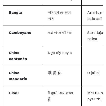
Bangla
আমি তুমা কে ভালো
Ami tuma
আসি
balo asii
Camboyano
সরো লাহান নহী আঃ
Saro lajan
naina
Chino
Ngo oiy ney a
cantonés
Chino
哦 爱 你
O jai ni
mandarín
Hindi
मैं तुमसे प्यार करता
Mei tu-m
हूँ
pyar th j