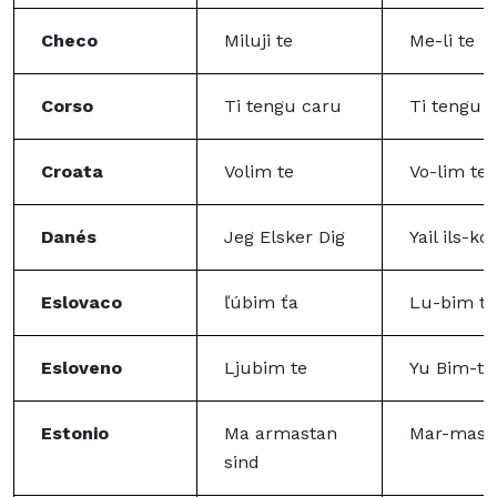
Checo
Miluji te
Me-li te
Corso
Ti tengu caru
Ti tengu 
Croata
Volim te
Vo-lim te
Danés
Jeg Elsker Dig
Yail ils-ko
Eslovaco
ľúbim ťa
Lu-bim ta
Esloveno
Ljubim te
Yu Bim-te
Estonio
Ma armastan
Mar-mast
sind