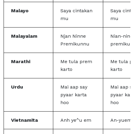
Malayo
Saya cintakan
Saya cint
mu
mu
Malayalam
Njan Ninne
Nian-nine
Premikunnu
premikun
Marathi
Me tula prem
Me tula 
karto
karto
Urdu
Mai aap say
Mai aap s
pyaar karta
pyaar kar
hoo
hoo
Vietnamita
Anh ye^u em
An-yuem