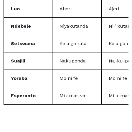
Luo
Aheri
Ajeri
Ndebele
Niyakutanda
Nii’ kutan
Setswana
Ke a go rata
Ke a go ra
Suajili
Nakupenda
Na-ku-pe
Yoruba
Mo ni fe
Mo ni fe
Esperanto
Mi amas vin
Mi a-mas 