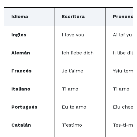
Idioma
Escritura
Pronunci
Inglés
I love you
Ai lof yu
Alemán
Ich liebe dich
Ij libe dij
Francés
Je t’aime
Ysiu tem
Italiano
Ti amo
Ti amo
Portugués
Eu te amo
Eiu chee
Catalán
T’estimo
Tes-ti-mo