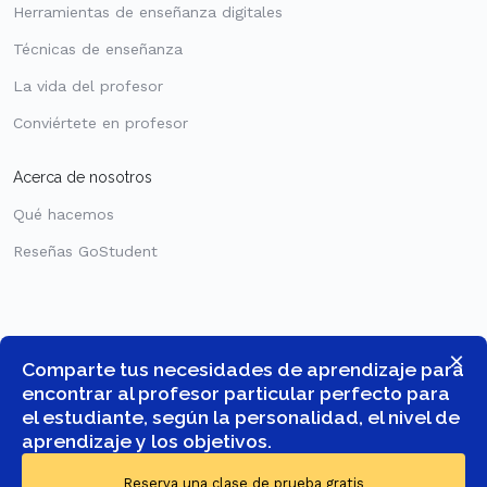
Herramientas de enseñanza digitales
Técnicas de enseñanza
La vida del profesor
Conviértete en profesor
Acerca de nosotros
Qué hacemos
Reseñas GoStudent
×
Comparte tus necesidades de aprendizaje para
encontrar al profesor particular perfecto para
el estudiante, según la personalidad, el nivel de
aprendizaje y los objetivos.
© COPYRIGHT 2026 -
GOSTUDENT SPAIN, SOCIEDAD LIMITADA
-
Reserva una clase de prueba gratis
TODOS LOS DERECHOS RESERVADOS