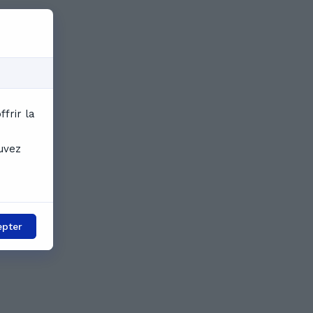
frir la
ouvez
epter