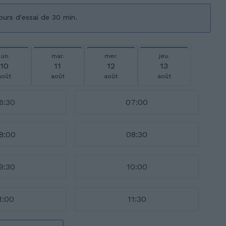
ours d'essai de 30 min.
lun.
mar.
mer.
jeu.
10
11
12
13
août
août
août
août
6:30
07:00
8:00
08:30
9:30
10:00
1:00
11:30