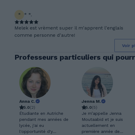
*
* *.
Melek est vrèment super il m'apprent l'englais
comme personne d'autre!
Voir p
Professeurs particuliers qui pourr
Anna C.
Jenna M.
5.0
(
2
)
5.0
(
5
)
Étudiante en Autriche
Je m’appelle Jenna
pendant mes années de
Moutaabid et je suis
lycée, j'ai eu
actuellement en
l'opportunité d'y
première année de