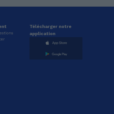
ent
Télécharger notre
estions
application
ter