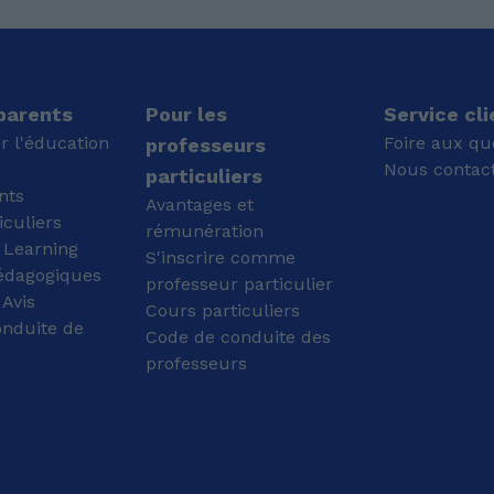
obtuve allí mi bachiller,
lycée, université) dans la
y el italiano es mi
préparation de leurs
lengua paterna.
examens et le
perfectionnement de
leur expression orale.
Ma méthode : Un
 parents
Pour les
Service cli
apprentissage structuré
r l'éducation
Foire aux qu
professeurs
mais vivant, adapté à
Nous contac
particuliers
vos objectifs personnels
nts
ou professionnels. Que
Avantages et
iculiers
ce soit pour réussir un
rémunération
examen, préparer un
 Learning
S'inscrire comme
entretien ou simplement
édagogiques
professeur particulier
fluidifier votre
Avis
Cours particuliers
conversation, je vous
onduite de
aide à briser la barrière
Code de conduite des
de la langue avec
professeurs
assurance. En plus de
mon diplôme TEFL, je
possède 10
certifications en
pédagogie et en anglais
délivrées par la Saylor