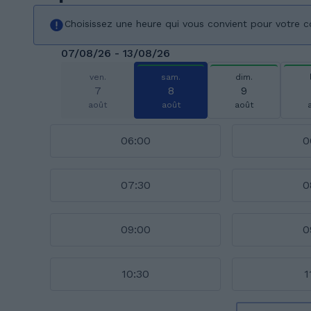
Choisissez une heure qui vous convient pour votre c
07/08/26 - 13/08/26
ven.
sam.
dim.
7
8
9
août
août
août
06:00
0
07:30
0
09:00
0
10:30
1