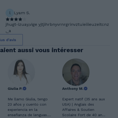
l
Lyam S.
jhugt-izuay,vige yjtjihrbnyvrnrgrinvztuieiiieuzeitcnz
,_a
lus d'avis
aient aussi vous intéresser
Giulia P.
Anthony M.
Me llamo Giulia, tengo
Expert natif (35 ans aux
23 años y cuento con
USA) | Anglais des
experiencia en la
Affaires & Soutien
enseñanza de lenguas.
Scolaire Fort de 40 ans