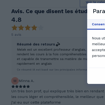
Voir le cal
Para
Avis. Ce que disent les étudiants
4.8
Consen
5 avis
Nous ut
Résumé des retours
meilleu
Melek est un excellent professeur d'anglais, reconnu po
accepte
rendent les cours à la fois compréhensibles et agréabl
personn
et capable de transmettre sa matière de manière except
rapidement en anglais
Ce résumé IA est basé sur les principales informations issues 
M
Minna A.
Un très bon prof, qui explique très bien en rendant
les cours léger et compréhensible, le meilleur que
j'ai eu sur cette plateforme