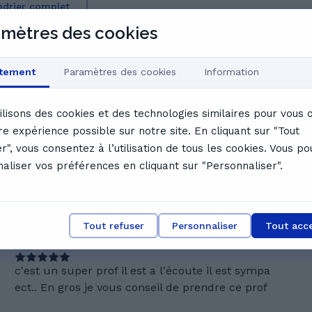
endrier complet
mètres des cookies
 de Melek
tement
Paramètres des cookies
Information
ilisons des cookies et des technologies similaires pour vous of
re expérience possible sur notre site. En cliquant sur "Tout
ur ses explications claires et sa pédagogie ludique qui
r", vous consentez à l’utilisation de tous les cookies. Vous p
es. Ses élèves le décrivent comme attentif, sympathique
aliser vos préférences en cliquant sur "Personnaliser".
ionnelle. C'est un choix de tuteur idéal pour progresser
des retours des utilisateurs.
Tout refuser
Personnaliser
Tout acc
N
Nassim A.
c'est un super prof il est a l'écoute il est sympa
ect.. En gros je vous conseil de prendre ce prof