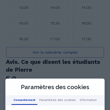
13:30
14:00
14:30
15:00
15:30
16:00
16:30
17:00
17:30
Voir le calendrier complet
Avis. Ce que disent les étudiants
de Pierre
5.0
Paramètres des cookies
11 avis
Consentement
Paramètres des cookies
Information
Résumé des retours
« Monsieur Pierre est un tuteur exceptionnel, très