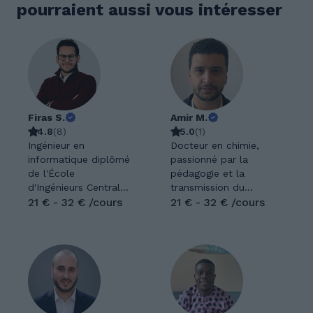
pourraient aussi vous intéresser
Firas S.
Amir M.
4.8
(
8
)
5.0
(
1
)
Ingénieur en
Docteur en chimie,
informatique diplômé
passionné par la
de l'École
pédagogie et la
d'Ingénieurs Centrale
transmission du
Lyon de Grenoble.
21 € - 32 € /cours
savoir, je propose
21 € - 32 € /cours
Depuis 7 ans, je
des cours particuliers
donne des cours
en mathématiques,
particuliers et j'ai
physique-chimie et
acquis une solide
chimie du supérieur
expérience en
pour des élèves de
enseignement,
tous niveaux (collège,
notamment dans les
lycée, université). J’ai