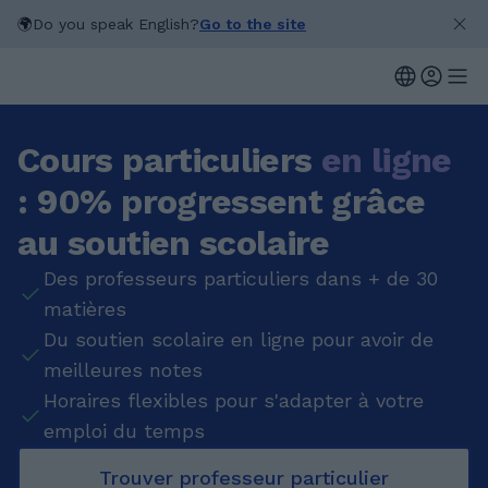
🌍
Do you speak English?
Go to the site
Cours particuliers
en ligne
: 90% progressent grâce
au soutien scolaire
Des professeurs particuliers dans + de 30
matières
Du soutien scolaire en ligne pour avoir de
meilleures notes
Horaires flexibles pour s'adapter à votre
emploi du temps
Trouver professeur particulier