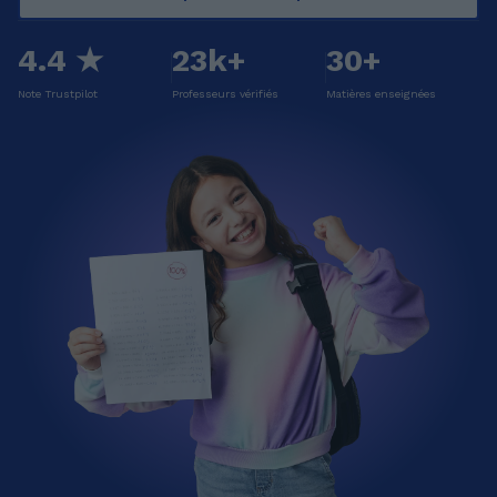
4.4 ★
23k+
30+
Note Trustpilot
Professeurs vérifiés
Matières enseignées