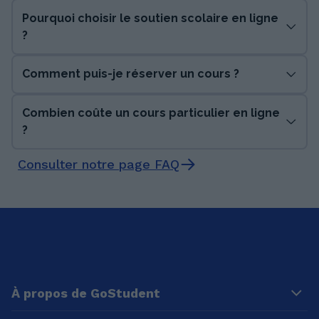
Pourquoi choisir le soutien scolaire en ligne
?
Comment puis-je réserver un cours ?
Combien coûte un cours particulier en ligne
?
Consulter notre page FAQ
À propos de GoStudent