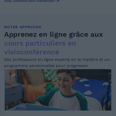
NOTRE APPROCHE
Apprenez en ligne grâce aux
cours particuliers en
visioconférence
Des professeurs en ligne experts en la matière et un
programme personnalisé pour progresser.