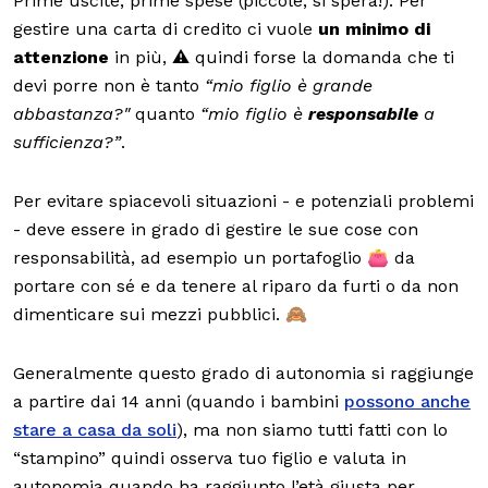
Prime uscite, prime spese (piccole, si spera!). Per
gestire una carta di credito ci vuole
un minimo di
attenzione
in più, ⚠️ quindi forse la domanda che ti
devi porre non è tanto
“mio figlio è grande
abbastanza?"
quanto
“mio figlio è
responsabile
a
sufficienza?”
.
Per evitare spiacevoli situazioni - e potenziali problemi
- deve essere in grado di gestire le sue cose con
responsabilità, ad esempio un portafoglio 👛 da
portare con sé e da tenere al riparo da furti o da non
dimenticare sui mezzi pubblici. 🙈
Generalmente questo grado di autonomia si raggiunge
a partire dai 14 anni (quando i bambini
possono anche
stare a casa da soli
), ma non siamo tutti fatti con lo
“stampino” quindi osserva tuo figlio e valuta in
autonomia quando ha raggiunto l’età giusta per