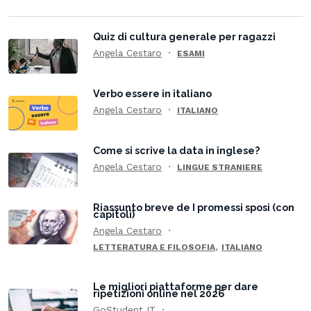
Quiz di cultura generale per ragazzi
Angela Cestaro
ESAMI
Verbo essere in italiano
Angela Cestaro
ITALIANO
Come si scrive la data in inglese?
Angela Cestaro
LINGUE STRANIERE
Riassunto breve de I promessi sposi (con
capitoli)
Angela Cestaro
,
LETTERATURA E FILOSOFIA
ITALIANO
Le migliori piattaforme per dare
ripetizioni online nel 2026
GoStudent IT