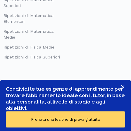
Superiori
Ripetizioni di Matematica
Elementari
Ripetizioni di Matematica
Medie
Ripetizioni di Fisica Medie
Ripetizioni di Fisica Superiori
×
Condividi le tue esigenze di apprendimento per
trovare l’abbinamento ideale con il tutor, in base
alla personalità, al livello di studio e agli
obiettivi.
© COPYRIGHT 2026 -
GOSTUDENT ITALIA SRL
- TUTTI I DIRITTI
Prenota una lezione di prova gratuita
RISERVATI.