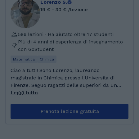
Lorenzo S.
19 € - 30 € /lezione
596 lezioni · Ha aiutato oltre 17 studenti
Più di 4 anni di esperienza di insegnamento
con GoStudent
Matematica
Chimica
Ciao a tutti! Sono Lorenzo, laureando
magistrale in Chimica presso l'Università di
Firenze. Seguo ragazzi delle superiori da un
decennio, dando loro ripetizioni di materie
Leggi tutto
scientifiche, sempre in parallelo con
l'università. Le ripetizioni sono state una
Prenota lezione gratuita
attività che mi ha permesso di crescere molto
sia a livello umano che didattico, oltre che
essere uno strumento utile per acquisire
sicurezza nella comunicazione e nel passaggio