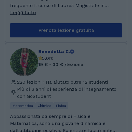
frequento il corso di Laurea Magistrale in
Ingegneria Farmaceutica presso l'Università di
Leggi tutto
Bologna. Ho conseguito il Diploma presso un
Liceo Classico, dunque possiedo conoscenze
Prenota lezione gratuita
sia nell'ambito umanistico che scientifico. Ho
una forte propensione verso l'insegnamento
dal momento in cui considero che essere a
Benedetta C.
contatto con gli studenti e impartire loro un
5.0
(
1
)
giusto metodo di studio sia fondamentale e
19 € - 30 € /lezione
costituisca una giusta fonte di crescita. Mi
definisco una persona socievole, empatica e in
220 lezioni · Ha aiutato oltre 12 studenti
grado di adattarsi a molteplici situazioni. Ho
Più di 3 anni di esperienza di insegnamento
già avuto esperienze con altri studenti sia
con GoStudent
della scuola primaria che secondaria,
riscontrando sempre risultati positivi. Ho
Matematica
Chimica
Fisica
conseguito il Diploma presso il Liceo Classico
Appassionata da sempre di Fisica e
Torquato Tasso di Salerno con votazione
Matematica, sono una giovane dinamica e
100/100 e Lode. Successivamente ho deciso di
dall'attitudine positiva. So entrare facilmente