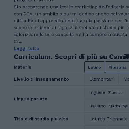
Sto preparando una tesi in marketing dell’editoria s
con DSA, un ambito a cui mi dedico anche nel volon
difficoltà di apprendimento. La mia passione per l
scoprire insieme ai ragazzi il metodo di studio più ad
valorizzare le loro capacità mi ha sempre motivata e
Cr...
Leggi tutto
Curriculum. Scopri di più su Camil
Materie
Latino
Filosofia
Livello di insegnamento
Elementari
Me
Inglese
Fluente
Lingue parlate
Italiano
Madreling
Titolo di studio più alto
Laurea Triennale