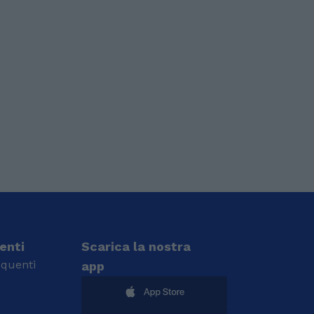
ienti
Scarica la nostra
quenti
app