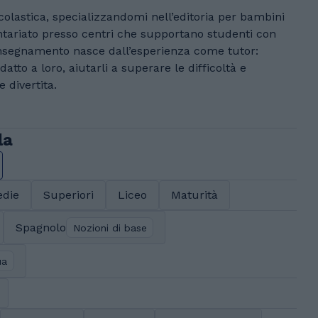
colastica, specializzandomi nell’editoria per bambini
tariato presso centri che supportano studenti con
’insegnamento nasce dall’esperienza come tutor:
atto a loro, aiutarli a superare le difficoltà e
 divertita.
la
die
Superiori
Liceo
Maturità
Spagnolo
Nozioni di base
ua