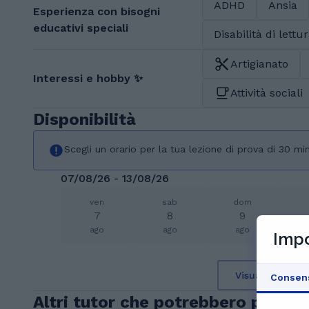
ADHD
Ansia
Esperienza con bisogni
educativi speciali
Disabilità di lettu
Artigianato
Interessi e hobby ✨
Attività sociali
Disponibilità
Scegli un orario per la tua lezione di prova di 30 min
07/08/26 - 13/08/26
ven
sab
dom
7
8
9
ago
ago
ago
Impo
Visualizza il c
Consen
Altri tutor che potrebbero piacert