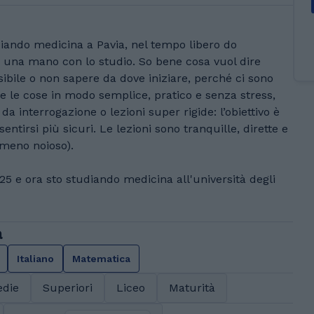
diando medicina a Pavia, nel tempo libero do
i una mano con lo studio. So bene cosa vuol dire
bile o non sapere da dove iniziare, perché ci sono
re le cose in modo semplice, pratico e senza stress,
a interrogazione o lezioni super rigide: l’obiettivo è
ntirsi più sicuri. Le lezioni sono tranquille, dirette e
 meno noioso).
025 e ora sto studiando medicina all'università degli
a
Italiano
Matematica
die
Superiori
Liceo
Maturità