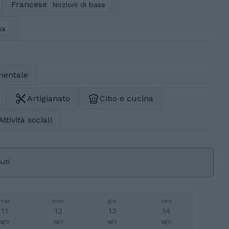
Francese
Nozioni di base
ua
mentale
Artigianato
Cibo e cucina
Attività sociali
uti
mar
mer
gio
ven
11
12
13
14
ago
ago
ago
ago