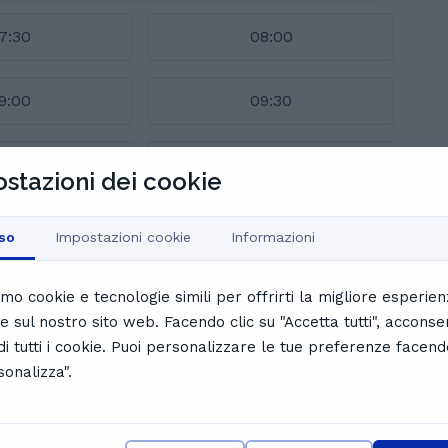
7:30
08:00
9:00
09:30
0:30
11:00
stazioni dei cookie
2:00
12:30
so
Impostazioni cookie
Informazioni
alendario completo
iamo cookie e tecnologie simili per offrirti la migliore esperie
le sul nostro sito web. Facendo clic su "Accetta tutti", acconse
enti di Emma
 di tutti i cookie. Puoi personalizzare le tue preferenze facend
sonalizza".