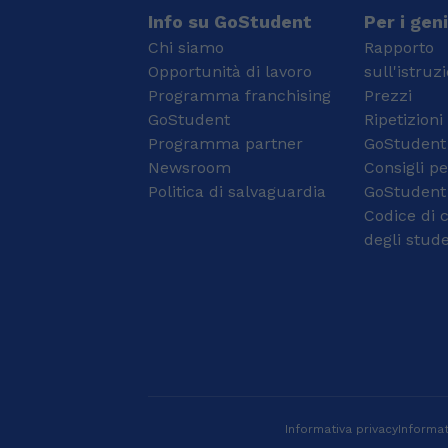
primaria in tutte le
soprattuto dello studio
Info su GoStudent
Per i geni
materie, studenti delle
della poesia italiana
Chi siamo
Rapporto
medie e superiori in
contemporanea del
Opportunità di lavoro
sull'istruz
matematica, e
versante pascoliano-
Programma franchising
Prezzi
universitari in materie
montaliano. Ho
come statistica, in
GoStudent
un'esperienza
Ripetizioni
particolare per corsi di
pluriennale di tutoraggio
Programma partner
GoStudent
Economia. Nel tempo
non solo scolastico in
Newsroom
Consigli pe
libero amo viaggiare e
Italiano, Storia e Latino
Politica di salvaguardia
GoStudent
ascoltare musica,
(materie queste per le
Codice di 
attività che
quali sono legalmente
arricchiscono il mio
abilitato
degli stude
approccio creativo e
all'insegnamento) con
paziente
discenti dalle elementari
all’insegnamento. Non
alle superiori, fino
vedo l’ora di iniziare a
all'università.
collaborare e
supportare gli studenti
nel loro percorso di
apprendimento!
Laureata magistrale in
Informativa privacy
Informat
Finanza, Intermediari e