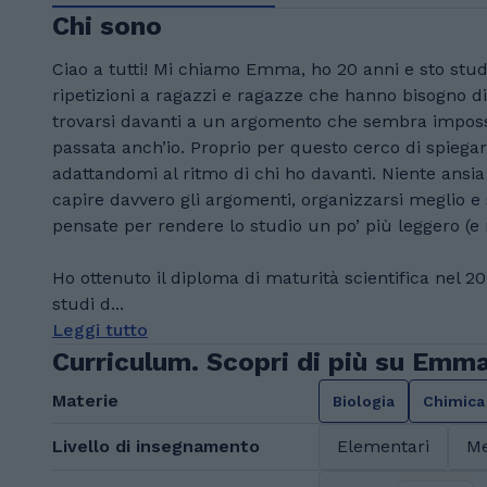
Chi sono
Ciao a tutti! Mi chiamo Emma, ho 20 anni e sto stu
ripetizioni a ragazzi e ragazze che hanno bisogno d
trovarsi davanti a un argomento che sembra impossi
passata anch’io. Proprio per questo cerco di spiega
adattandomi al ritmo di chi ho davanti. Niente ansia d
capire davvero gli argomenti, organizzarsi meglio e se
pensate per rendere lo studio un po’ più leggero (e
Ho ottenuto il diploma di maturità scientifica nel 2
studi d...
Leggi tutto
Curriculum. Scopri di più su Emm
Materie
Biologia
Chimica
Livello di insegnamento
Elementari
Me