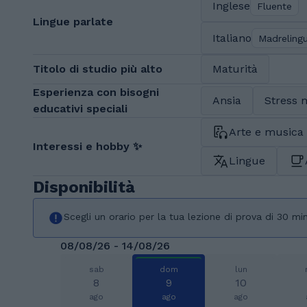
Inglese
Fluente
Lingue parlate
Italiano
Madreling
Titolo di studio più alto
Maturità
Esperienza con bisogni
Ansia
Stress 
educativi speciali
Arte e musica
Interessi e hobby ✨
Lingue
Disponibilità
Scegli un orario per la tua lezione di prova di 30 min
08/08/26 - 14/08/26
sab
dom
lun
8
9
10
ago
ago
ago