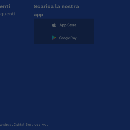
ienti
Scarica la nostra
quenti
app
andidati
Digital Services Act