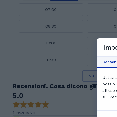
07:00
0
08:30
0
10:00
1
Impo
11:30
1
Consen
Visualizza il c
Utilizz
possibi
Recensioni. Cosa dicono gli stud
all’uso
5.0
su "Per
1 recensioni