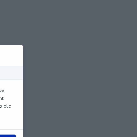
nza
nti
o clic