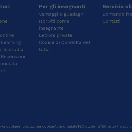
tecnologico con
strategie di studio
tori
Per gli insegnanti
Servizio cl
valutazione di 100/100.
efficaci per garantire
Vantaggi e guadagni
Domande fre
In seguito mi sono
che ogni studente
ione
Iscriviti come
Contatti
iscritto alla laurea
possa eccellere. Con la
insegnante
triennale in chimica
mia esperienza e
 online
presso l'Università di
Lezioni private
passione per
Roma "La Sapienza"
l'insegnamento, posso
 Learning
Codice di Condotta del
con una tesi improntata
fornire un supporto
r lo studio
tutor
a studi ambientali e alla
unico e efficace. Sono
 Recensioni
laurea Magistrale in
impegnato a creare un
condotta
Chimica Analitica
ambiente di
nti
sempre presso la stessa
apprendimento positivo
università con una tesi
e incoraggiante, dove
riguardante le analisi del
ogni studente può
mercurio in matrici
sentirsi motivato e
organiche con la
sicuro di sé. Il mio
votazione massima di
percorso di studi mi ha
110/110. Ho svolto il mio
permesso di sviluppare
esame di abilitazione
competenze tecniche
alla professione del
avanzate e
chimico e sono
un'approfondita
iva cookie
Impostazioni cookie
Avviso legale
T&C studenti
T&C tutor
Privacy c
regolarmente iscritto
conoscenza delle