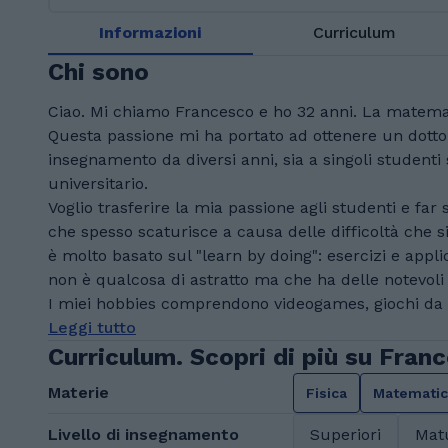
Informazioni
Curriculum
Chi sono
Ciao. Mi chiamo Francesco e ho 32 anni. La matemat
Questa passione mi ha portato ad ottenere un dotto
insegnamento da diversi anni, sia a singoli studenti 
universitario.
Voglio trasferire la mia passione agli studenti e fa
che spesso scaturisce a causa delle difficoltà che si
è molto basato sul "learn by doing": esercizi e app
non è qualcosa di astratto ma che ha delle notevoli ap
I miei hobbies comprendono videogames, giochi da ta
Leggi tutto
Curriculum. Scopri di più su Fran
Materie
Fisica
Matemati
Livello di insegnamento
Superiori
Mat