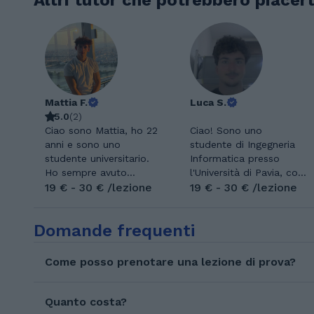
Altri tutor che potrebbero piacert
Mattia F.
Luca S.
5.0
(
2
)
Ciao sono Mattia, ho 22
Ciao! Sono uno
anni e sono uno
studente di Ingegneria
studente universitario.
Informatica presso
Ho sempre avuto
l'Università di Pavia, con
un'innata passione per
19 € - 30 € /lezione
un solido background
19 € - 30 € /lezione
le materie scientifiche
tecnico costruito grazie
nelle quali sono stato,
al diploma in ambito
Domande frequenti
durante gli anni di
informatico conseguito
scuola, particolarmente
lo scorso anno. La
capace e questo mi ha
tecnologia è la mia più
Come posso prenotare una lezione di prova?
permesso di aiutare
grande passione e
oltre 40 studenti nel
dedico molto tempo a
corso degli anni sia in
tenermi aggiornato sulle
Quanto costa?
presenza che su
continue novità e