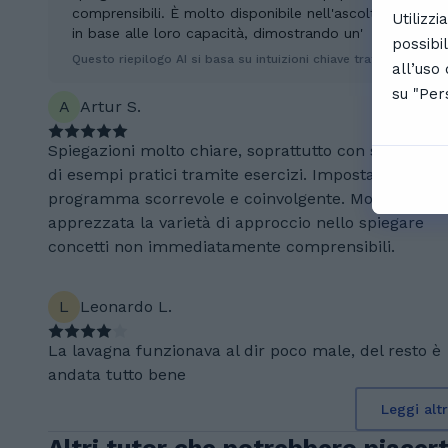
comprensibili. È molto disponibile nell'ascoltare le esi
Utilizz
in base alle loro capacità, dimostrando un'
possibi
Questo riepilogo AI si basa su intuizioni chiave tratte dai feedb
all’uso
su "Per
A
Artur S.
Spiegazioni molto chiare, soprattutto con supporto
di esempi pratici tramite esercizi. Impostazione
programma scorrevole e coinvolgente. Molto
apprezzata la varietà di approccio nello spiegare
concetti non immediatamente comprensibili.
L
Leonardo L.
La lavagna funzionava al dir poco male, del resto è
andata tutto bene
Leggi alt