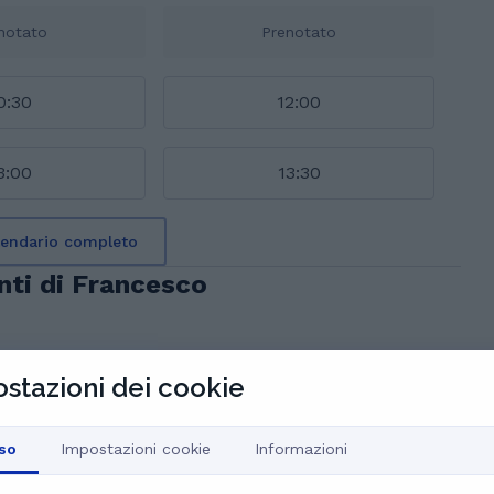
notato
Prenotato
0:30
12:00
3:00
13:30
alendario completo
nti di Francesco
stazioni dei cookie
so
Impostazioni cookie
Informazioni
zione approfondita e il suo approccio coinvolgente, con
ndere anche i concetti più complessi facilmente