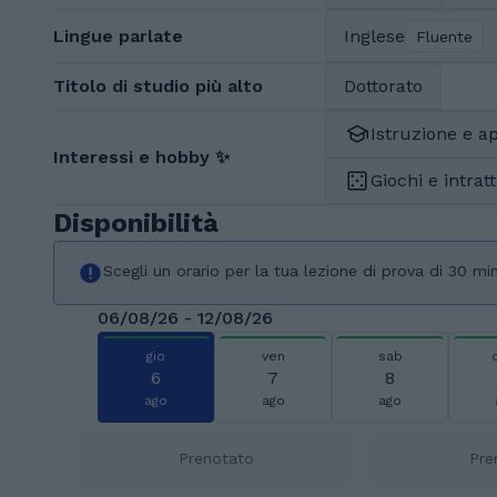
Lingue parlate
Inglese
Fluente
Titolo di studio più alto
Dottorato
Istruzione e 
Interessi e hobby ✨
Giochi e intra
Disponibilità
Scegli un orario per la tua lezione di prova di 30 min
06/08/26 - 12/08/26
gio
ven
sab
6
7
8
ago
ago
ago
Prenotato
Pre