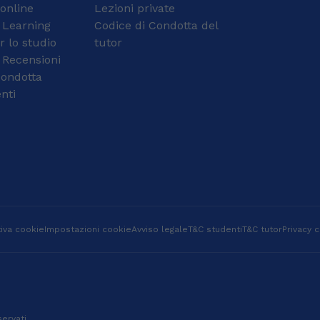
 online
Lezioni private
Paesi Bassi mi ha dato
l’opportunità di
 Learning
Codice di Condotta del
impararlo bene nella
r lo studio
tutor
pratica quotidiana. Da
 Recensioni
sempre sono
condotta
appassionata di lingue e
nti
parlo fluentemente
italiano, bosniaco,
inglese, olandese,
spagnolo e un po' di
portoghese. Secondo
me il modo migliore per
imparare una lingua è
parlarla il più possibile,
senza paura di
sbagliare, in un
iva cookie
Impostazioni cookie
Avviso legale
T&C studenti
T&C tutor
Privacy c
ambiente tranquillo e
naturale. Tenendo
questo a mente, è
davvero importante per
me creare un rapporto
sereno con i miei
servati.