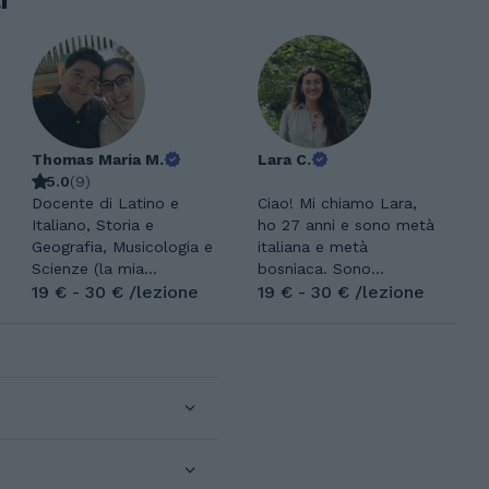
i
Thomas Maria M.
Lara C.
5.0
(
9
)
Docente di Latino e
Ciao! Mi chiamo Lara,
Italiano, Storia e
ho 27 anni e sono metà
Geografia, Musicologia e
italiana e metà
Scienze (la mia
bosniaca. Sono
formazione è, a livlelo
19 € - 30 € /lezione
cresciuta in Italia e nel
19 € - 30 € /lezione
liceali, scientifica) con
2018 mi sono trasferita
oltre 10 anni di
nei Paesi Bassi, dove ho
esperienza. Aiuto
conseguito la laurea in
studenti di medie, liceo
Chimica, con
e università a migliorare
specializzazione in
metodo, traduzione e
Matematica. Dopo gli
risultati. Specializzato
studi ho lavorato come
nel recupero debiti e
consulente per
nella preparazione a
un’azienda olandese