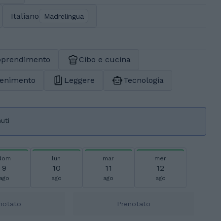
Italiano
Madrelingua
apprendimento
Cibo e cucina
ttenimento
Leggere
Tecnologia
uti
dom
lun
mar
mer
9
10
11
12
ago
ago
ago
ago
notato
Prenotato