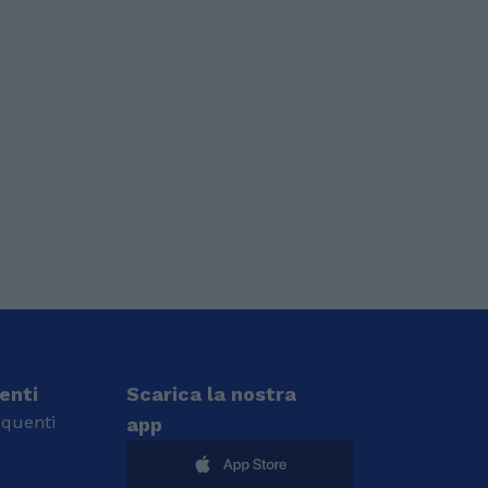
ienti
Scarica la nostra
quenti
app