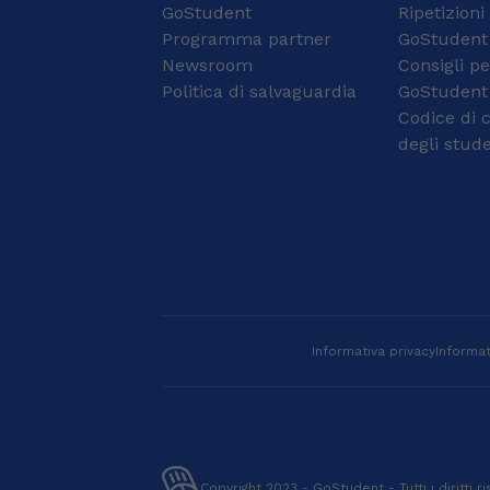
GoStudent
personalizzato sulle
Ripetizioni
esigenze di
Programma partner
GoStudent
apprendimento di
Newsroom
Consigli pe
ciascuno. La mia
Politica di salvaguardia
GoStudent
predisposizione
Codice di 
all'ascolto e all'empatia
è arricchita dalla mia
degli stude
attuale collaborazione
con una cooperativa
sociale, mentre il lavoro
parallelo come
cameriere mi ha
insegnato la gestione
del tempo, la pazienza
e l'affidabilità. Quando
non studio o lavoro,
Informativa privacy
Informat
sono un grande
appassionato di sport:
seguo assiduamente
diverse discipline, dalle
quali ho imparato il
valore della costanza e
Copyright 2023 - GoStudent - Tutti i diritti ri