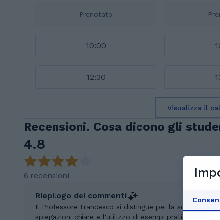
Prenotato
Pre
10:00
1
12:30
1
Visualizza il c
Recensioni. Cosa dicono gli stude
4.8
Impo
6 recensioni
Riepilogo dei commenti
Consen
Il Professore Francesco si distingue per la sua prepara
spiegazioni chiare e l'utilizzo di esempi pratici per re