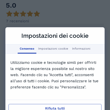
5.0
7 recensioni
Riepilogo dei commenti
Impostazioni dei cookie
Luca è un tutor eccezionale, descritto dagli
studenti come preparato, competente e paziente.
È molto bravo nel suscitare incoraggiamento e
Consenso
Impostazioni cookie
Informazioni
fiducia, spiegando con chiarezza e rimovendo ogni
dubbio. Gli studenti notano miglioramenti
significativi nelle materie di cui si occupa, come
Utilizziamo cookie e tecnologie simili per offrirti
matematica e fisica, grazie al suo supporto attento
la migliore esperienza possibile sul nostro sito
e dispon
web. Facendo clic su "Accetta tutti", acconsenti
Questo riepilogo AI si basa su intuizioni chiave tratte dai
all’uso di tutti i cookie. Puoi personalizzare le tue
feedback degli utenti.
preferenze facendo clic su "Personalizza".
M
Mattia C.
LUCA MI STA AIUTANDO MOLTO, GRAZIE AL SUO
Rifiuta tutti
SUPPORTO VEDO MOLTI MIGLIORAMENTI IN