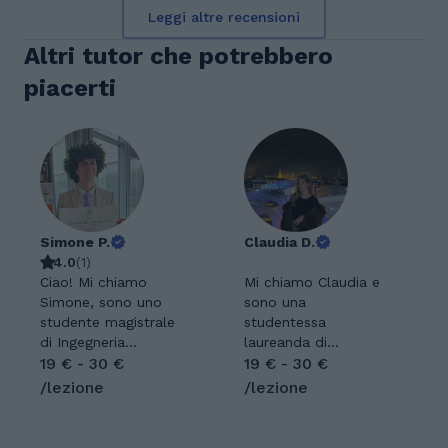
Leggi altre recensioni
Altri tutor che potrebbero
piacerti
Simone P.
Claudia D.
4.0
(
1
)
Ciao! Mi chiamo
Mi chiamo Claudia e
Simone, sono uno
sono una
studente magistrale
studentessa
di Ingegneria
laureanda di
Matematica presso il
19 € - 30 €
Mediazione
19 € - 30 €
Politecnico di Milano.
Linguistica e
/lezione
/lezione
Ho competenze
Marketing,
trasversali che
appassionata di
riguardano diversi
lingue straniere e