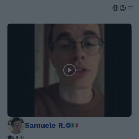
Samuele R.
5.0
(
4
)