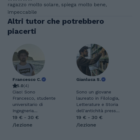
ragazzo molto solare, spiega molto bene,
impeccabile
Altri tutor che potrebbero
piacerti
Francesco C.
Gianluca S.
5.0
(
4
)
Ciao! Sono
Sono un giovane
Francesco, studente
laureato in Filologia,
universitario di
Letterature e Storia
Ingegneria
dell'antichità presso
Meccanica. Come
19 € - 30 €
l'Università degli
19 € - 30 €
studente, ho
Studi di Torino,
/lezione
/lezione
sviluppato una forte
amante delle lingue e
passione per
delle letterature