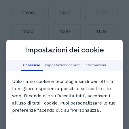
09:00
09:30
10:00
10:30
11:00
11:30
Visualizza il calendario completo
Impostazioni dei cookie
Recensioni. Cosa dicono gli
Consenso
Impostazioni cookie
Informazioni
studenti di Samuele
5.0
Utilizziamo cookie e tecnologie simili per offrirti
la migliore esperienza possibile sul nostro sito
4 recensioni
web. Facendo clic su "Accetta tutti", acconsenti
all’uso di tutti i cookie. Puoi personalizzare le tue
F
Filippo P.
preferenze facendo clic su "Personalizza".
Con Samuele mi sono trovato molto bene! Le
spiegazioni chiare e molti i suggerimenti che mi ha