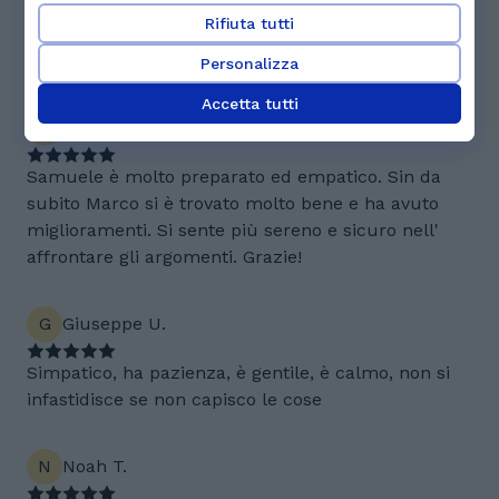
indicato. In più mi ha sempre sostenuto, anche
Rifiuta tutti
quando i risultati non corrispondevano allo sforzo
profuso.
Personalizza
Accetta tutti
M
Marco F.
Samuele è molto preparato ed empatico. Sin da
subito Marco si è trovato molto bene e ha avuto
miglioramenti. Si sente più sereno e sicuro nell'
affrontare gli argomenti. Grazie!
G
Giuseppe U.
Simpatico, ha pazienza, è gentile, è calmo, non si
infastidisce se non capisco le cose
N
Noah T.