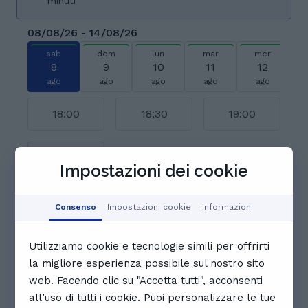
minuti
08/08/26 - 14/08/26
sab
dom
lun
mar
mer
8
9
10
11
12
ago
ago
ago
ago
ago
18:00
18:30
19:00
19:30
Impostazioni dei cookie
Visualizza il calendario completo
Consenso
Impostazioni cookie
Informazioni
Recensioni. Cosa dicono gli
studenti di Tina
Utilizziamo cookie e tecnologie simili per offrirti
la migliore esperienza possibile sul nostro sito
5.0
web. Facendo clic su "Accetta tutti", acconsenti
all’uso di tutti i cookie. Puoi personalizzare le tue