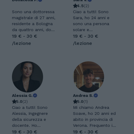
4.5
(
2
)
Sono una dottoressa
Ciao a tutti! Sono
magistrale di 27 anni,
Sara, ho 24 anni e
residente a Bologna
sono una persona
da quattro anni, dove
solare e
mi sono trasferita
19 € - 30 €
intraprendente. Le
19 € - 30 €
per frequentare la
mie più grandi
/lezione
/lezione
laurea magistrale in
passioni sono i viaggi
Finanza, Intermediari
e le lingue, che mi
e Mercati presso
hanno portata a
l’Alma Mater
scegliere
Studiorum, dopo
l’insegnamento come
aver conseguito la
percorso
laurea triennale in
professionale. Ho già
Economia e
esperienza nelle
Management
Alessia G.
ripetizioni e ho
Andrea S.
all’Università di
5.0
(
2
)
sempre instaurato
5.0
(
1
)
Parma. La mia
Ciao a tutti! Sono
ottimi rapporti con i
Mi chiamo Andrea
passione è aiutare gli
Alessia, Ingegnere
miei studenti.
Soave, ho 20 anni ed
studenti a
della sicurezza e
Insegnare per me
abito in provincia di
comprendere al
docente. Ho
significa trasmettere
Verona. Frequento il
meglio ciò che a
frequentato il liceo
19 € - 30 €
la passione per le
terzo anno della
19 € - 30 €