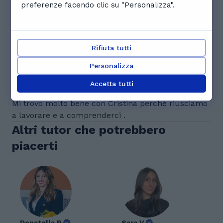
2 recensioni
preferenze facendo clic su "Personalizza".
S
Sukaina B.
Questa recensione è stata scritta per prova tecnica
Rifiuta tutti
da parte del team di controllo tecnico
Personalizza
F
Florentina T.
Accetta tutti
Mi trovo molto bene con Cristina perchè riusciamo
a lavorare e a comprenderci .
Altri tutor che potrebbero
piacerti
Donatella P.
Sara V.