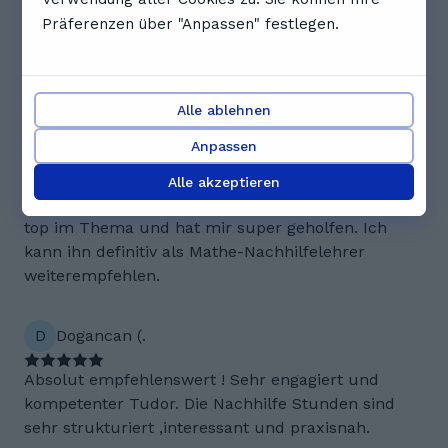
den Stoff in den meisten Fällen wirklich sehr gut
Präferenzen über "Anpassen" festlegen.
bei ihm verstanden. Er ist immer pünktlich und
sein Unterricht ist klar strukturiert. Die
Atmosphäre im Unterricht ist außerdem sehr
entspannt.
Alle ablehnen
Anpassen
J
Jonathan R.
Alle akzeptieren
Djordje war stets sehr freundlich, geduldig, immer
top im Thema und hat mir super geholfen. Ich
kann ihn definitiv als Mathe-Nachhilfelehrer
weiterempfehlen.
D
Dogancan (.
Absolut empfehlenswert ! Sehr engagiert und
kompetenter Tudor. Die Nachhilfe Stunden sind
sehr strukturiert ,interessant und praxisnah.