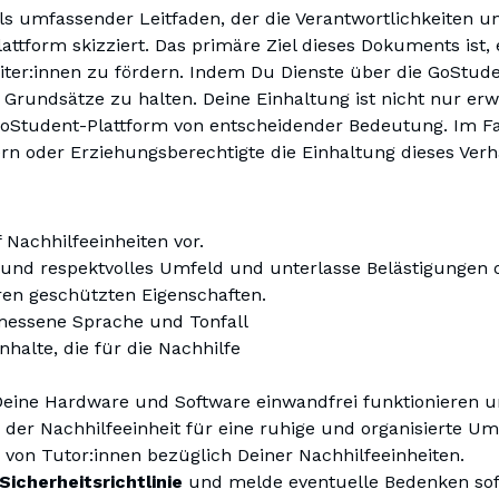
als umfassender Leitfaden, der die Verantwortlichkeiten 
Oberstufe
attform skizziert. Das primäre Ziel dieses Dokuments ist
KI-Tutor
ter:innen zu fördern. Indem Du Dienste über die GoStudent
e
Abitur
Grundsätze zu halten. Deine Einhaltung ist nicht nur erw
GoMigo, der KI-Sprach-
GoStudent-Plattform von entscheidender Bedeutung. Im Fal
ern oder Erziehungsberechtigte die Einhaltung dieses Verh
f Nachhilfeeinheiten vor.
es und respektvolles Umfeld und unterlasse Belästigungen
eren geschützten Eigenschaften.
messene Sprache und Tonfall
nhalte, die für die Nachhilfe
s Deine Hardware und Software einwandfrei funktionieren 
 der Nachhilfeeinheit für eine ruhige und organisierte U
 von Tutor:innen bezüglich Deiner Nachhilfeeinheiten.
Sicherheitsrichtlinie
und melde eventuelle Bedenken sofo