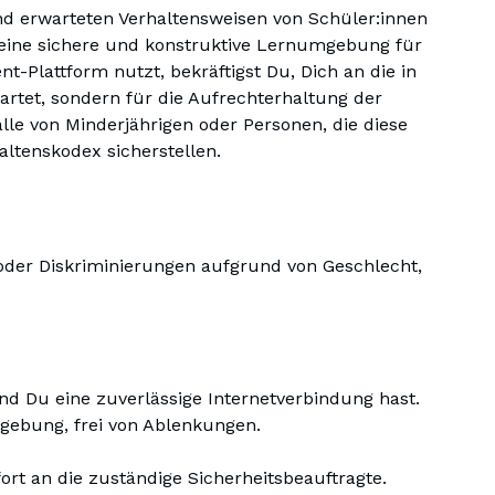
und erwarteten Verhaltensweisen von Schüler:innen
Ελλάδα (Ελληνικά)
, eine sichere und konstruktive Lernumgebung für
-Plattform nutzt, bekräftigst Du, Dich an die in
artet, sondern für die Aufrechterhaltung der
Nachhilfelehrer
le von Minderjährigen oder Personen, die diese
altenskodex sicherstellen.
 oder Diskriminierungen aufgrund von Geschlecht,
und Du eine zuverlässige Internetverbindung hast.
mgebung, frei von Ablenkungen.
rt an die zuständige Sicherheitsbeauftragte.