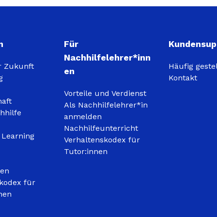
n
Für
Kundensup
Nachhilfelehrer*inn
r Zukunft
Häufig geste
en
g
Kontakt
Vorteile und Verdienst
haft
Als Nachhilfelehrer*in
hhilfe
anmelden
Nachhilfeunterricht
 Learning
Verhaltenskodex für
Tutor:innen
gen
kodex für
nen