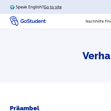
🌍 Speak English?
Go to site
Nachhilfe fi
Online-N
FÄCHER
Verha
Mathe
Chemie
Physik
Biologie
Englisch
SCHULSTUFE
Grundschul
Präambel
Realschule