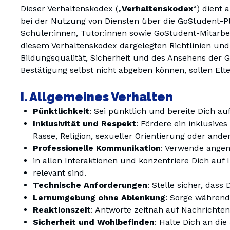
Dieser Verhaltenskodex („
Verhaltenskodex
“) dient 
Gymnasium
bei der Nutzung von Diensten über die GoStudent-Pl
Schüler:innen, Tutor:innen sowie GoStudent-Mitarbei
Hauptschul
diesem Verhaltenskodex dargelegten Richtlinien und 
Bildungsqualität, Sicherheit und des Ansehens der 
Bestätigung selbst nicht abgeben können, sollen Elt
I. Allgemeines Verhalten
Pünktlichkeit
: Sei pünktlich und bereite Dich au
Inklusivität und Respekt
: Fördere ein inklusiv
Rasse, Religion, sexueller Orientierung oder and
Professionelle Kommunikation
: Verwende ange
in allen Interaktionen und konzentriere Dich auf I
relevant sind.
Technische Anforderungen
: Stelle sicher, das
Lernumgebung ohne Ablenkung
: Sorge während
Reaktionszeit
: Antworte zeitnah auf Nachrichten
Sicherheit und Wohlbefinden
: Halte Dich an die