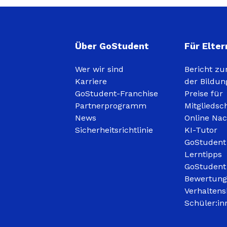
Über GoStudent
Für Elter
Wer wir sind
Bericht zu
Karriere
der Bildun
GoStudent-Franchise
Preise für
Partnerprogramm
Mitgliedsc
News
Online Nac
Sicherheitsrichtlinie
KI-Tutor
GoStudent
Lerntipps
GoStudent
Bewertun
Verhaltens
Schüler:in