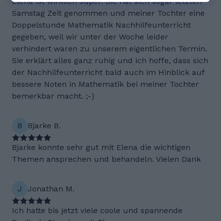
Elena ist wirklich super. Sie hat sich sogar letzten
Samstag Zeit genommen und meiner Tochter eine
Doppelstunde Mathematik Nachhilfeunterricht
gegeben, weil wir unter der Woche leider
verhindert waren zu unserem eigentlichen Termin.
Sie erklärt alles ganz ruhig und ich hoffe, dass sich
der Nachhilfeunterricht bald auch im Hinblick auf
bessere Noten in Mathematik bei meiner Tochter
bemerkbar macht. ;-)
B
Bjarke B.
Bjarke konnte sehr gut mit Elena die wichtigen
Themen ansprechen und behandeln. Vielen Dank
J
Jonathan M.
Ich hatte bis jetzt viele coole und spannende