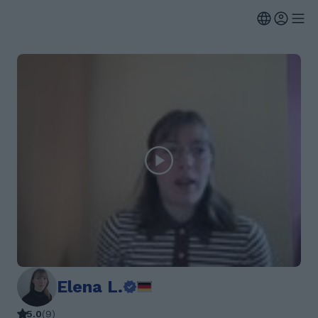
Elena L.
5.0
(
9
)