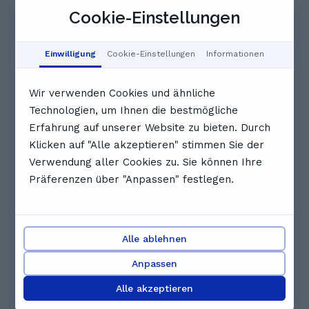
Bewertungen. Was Schüler*innen
Cookie-Einstellungen
über Elena sagen
5.0
Einwilligung
Cookie-Einstellungen
Informationen
9 Bewertungen
Wir verwenden Cookies und ähnliche
Technologien, um Ihnen die bestmögliche
Feedback-Zusammenfassung
Erfahrung auf unserer Website zu bieten. Durch
Elena ist eine hervorragende Lehrerin, die mit
Klicken auf "Alle akzeptieren" stimmen Sie der
großer Freundlichkeit und Professionalität
Verwendung aller Cookies zu. Sie können Ihre
unterrichtet. Sie erklärt die Themen ruhig und
verständlich, geht individuell auf die Bedürfnisse
Präferenzen über "Anpassen" festlegen.
der Schüler ein und ist sogar bereit, zusätzliche
Stunden zu geben, um den Lernerfolg zu
unterstützen. Ihre Schü
Diese KI-Zusammenfassung basiert auf zentralen
Alle ablehnen
Erkenntnissen aus dem Feedback unserer NutzerInnen
Anpassen
A
Adelina H.
Alle akzeptieren