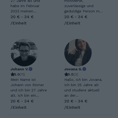
27 Jahre alt und
motivierte,
habe im Februar
zuverlässige und
2023 meinen
geduldige Person mit
Bachelor in
20 € - 34 €
Freude daran, Wissen
20 € - 34 €
"Mehrsprachiger
zu vermitteln und
/Einheit
/Einheit
Kommunikation" mit
andere beim Lernen
dem Schwerpunkt
zu unterstützen. Es
Translation in den
macht mir Spaß,
Sprachen Englisch
komplexe Themen
und Französisch in
verständlich zu
Köln gemacht.
erklären und
Momentan studiere
individuell auf die
ich "Anglophone
Bedürfnisse von
Studies" und
Johann V.
Schülerinnen und
Jovana G.
"Französische
5.0
(
11
)
Schülern einzugehen.
5.0
(
3
)
Sprache und Kultur"
Mein Name ist
Durch meine
Hallo, ich bin Jovana.
im 2-Fach-Master in
Johann von Römer
freundliche und
Ich bin 25 Jahre alt
Essen. Gebürtig bin
und ich bin 27 Jahre
verantwortungsbewu
und studiere aktuell
ich aus Paderborn.
alt. Ich bin ein
sste Art schaffe ich
an der
Ich habe 2017 mein
freundlicher und
20 € - 34 €
eine angenehme
Internationalen
20 € - 34 €
Abi mit den
humorvoller
Lernatmosphäre, in
Hochschule (IU). Ich
/Einheit
/Einheit
Leistungskursen
Nachhilfelehrer, der
der sich Lernende
haben mein Abitur
Französisch und
jetzt bereits sieben
wohlfühlen und ihr
vor 5 Jahren an der