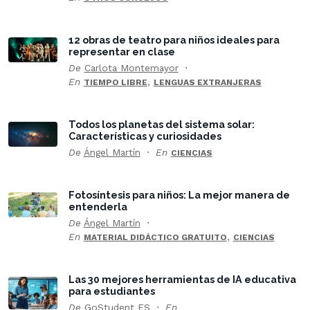
12 obras de teatro para niños ideales para
representar en clase
De
Carlota Montemayor
En
,
TIEMPO LIBRE
LENGUAS EXTRANJERAS
Todos los planetas del sistema solar:
Características y curiosidades
De
Ángel Martín
En
CIENCIAS
Fotosíntesis para niños: La mejor manera de
entenderla
De
Ángel Martín
En
,
MATERIAL DIDÁCTICO GRATUITO
CIENCIAS
Las 30 mejores herramientas de IA educativa
para estudiantes
De
GoStudent ES
En