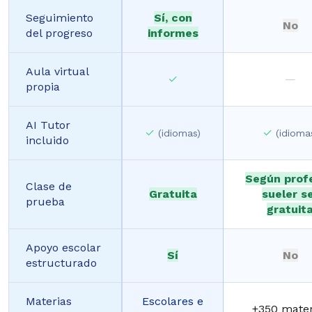
Seguimiento
Sí, con
No
del progreso
informes
Aula virtual
✓
—
propia
AI Tutor
✓
✓
(idiomas)
(idioma
incluido
Según profe
Clase de
Gratuita
sueler s
prueba
gratuit
Apoyo escolar
Sí
No
estructurado
Materias
Escolares e
+350 mater