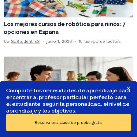
Los mejores cursos de robótica para niños: 7
opciones en España
De
GoStudent ES
junio 1, 2026
15 tiempo de lectura
×
Comparte tus necesidades de aprendizaje para
encontrar al profesor particular perfecto para
el estudiante, según la personalidad, el nivel de
aprendizaje y los objetivos.
Reserva una clase de prueba gratis
Las mejores alternativas a Duolingo para
aprender idiomas de verdad