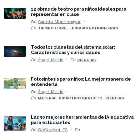
12 obras de teatro para niños ideales para
representar en clase
De
Carlota Montemayor
En
,
TIEMPO LIBRE
LENGUAS EXTRANJERAS
Todos los planetas del sistema solar:
Características y curiosidades
De
Ángel Martín
En
CIENCIAS
Fotosíntesis para niños: La mejor manera de
entenderla
De
Ángel Martín
En
,
MATERIAL DIDÁCTICO GRATUITO
CIENCIAS
Las 30 mejores herramientas de IA educativa
para estudiantes
De
GoStudent ES
En