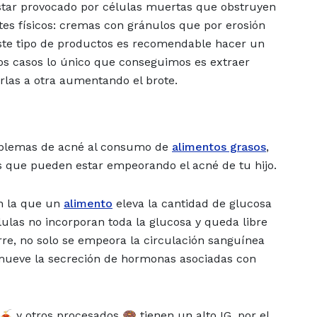
tar provocado por células muertas que obstruyen
tes físicos: cremas con gránulos que por erosión
ste tipo de productos es recomendable hacer un
chos casos lo único que conseguimos es extraer
erlas a otra aumentando el brote.
roblemas de acné al consumo de
alimentos grasos
,
 que pueden estar empeorando el acné de tu hijo.
on la que un
alimento
eleva la cantidad de glucosa
lulas no incorporan toda la glucosa y queda libre
rre, no solo se empeora la circulación sanguínea
romueve la secreción de hormonas asociadas con
 y otros procesados 🍩 tienen un alto IG, por el