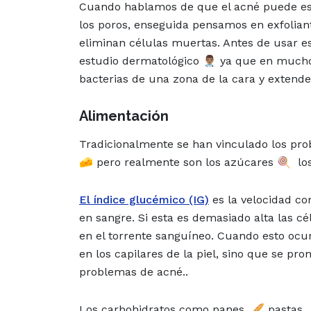
Cuando hablamos de que el acné puede es
los poros, enseguida pensamos en exfolian
eliminan células muertas. Antes de usar e
estudio dermatológico 👨🏽‍⚕️ ya que en mu
bacterias de una zona de la cara y extend
Alimentación
Tradicionalmente se han vinculado los p
🧀 pero realmente son los azúcares 🍭 los
El índice glucémico (IG)
es la velocidad c
en sangre. Si esta es demasiado alta las cé
en el torrente sanguíneo. Cuando esto ocu
en los capilares de la piel, sino que se p
problemas de acné..
Los carbohidratos como panes, 🥖 pastas 🍝