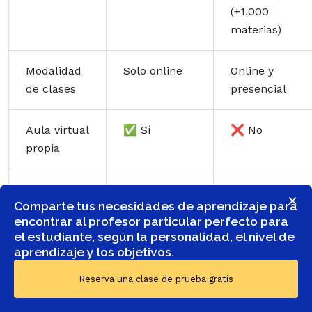
(+1.000
materias)
Modalidad
Solo online
Online y
de clases
presencial
Aula virtual
✅ Sí
❌ No
propia
Variedad de
Solo idiomas
Más de
×
Comparte tus necesidades de aprendizaje para
materias
(+150
1.000
encontrar al profesor particular perfecto para
lenguas)
materias
el estudiante, según la personalidad, el nivel de
aprendizaje y los objetivos.
¿Quién fija
El profesor
El profesor
Reserva una clase de prueba gratis
las tarifas?