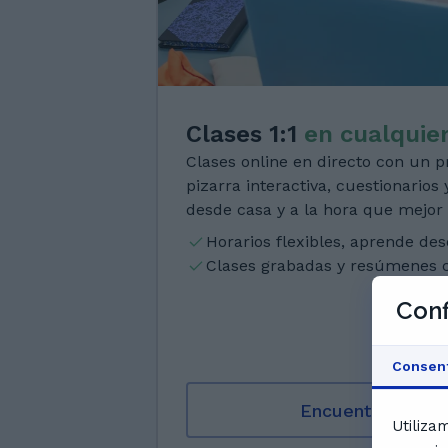
Clases 1:1
en cualquier
Clases online en directo con un pr
pizarra interactiva, cuestionarios
desde casa y a la hora que mejor
Horarios flexibles, aprende de
Clases grabadas y resúmenes 
Conf
Consen
Encuentra profes
Utiliza