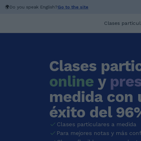
🌍
Do you speak English?
Go to the site
Clases particu
Clases parti
online
y
pres
medida con 
éxito del 96
Clases particulares a medida
Para mejores notas y más conf