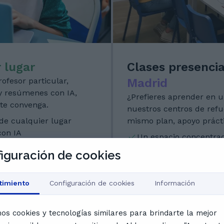
 lugar
Clases presenci
ofesor particular,
Madrid
 y resúmenes con IA,
¿Prefieres aprender en u
 te convenga.
nuestros centros de refu
sde cualquier lugar
mismo plan, apoyo prácti
con IA
Un espacio concentrado
Clases en grupo y eve
iguración de cookies
Centro
timiento
Configuración de cookies
Información
or online
Cent
mos cookies y tecnologías similares para brindarte la mejor