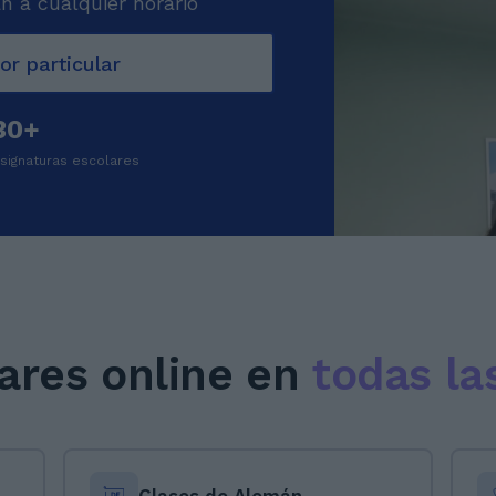
n a cualquier horario
or particular
30+
signaturas escolares
lares online en
todas la