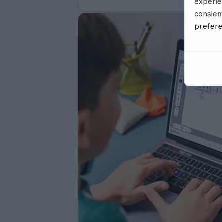
experie
consien
prefere