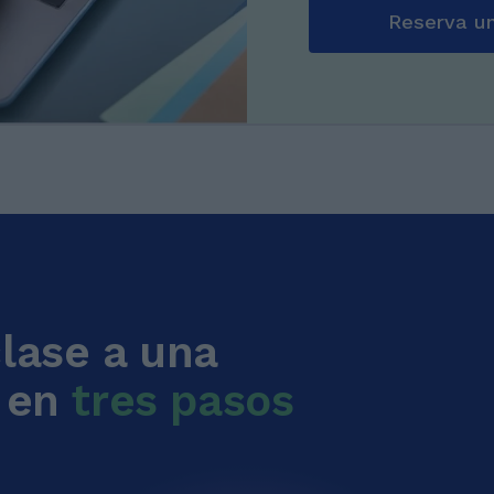
Reserva un
clase a una
, en
tres pasos