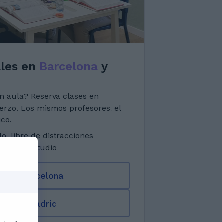
ales en
Barcelona
y
n aula? Reserva clases en
erzo. Los mismos profesores, el
co.
, libre de distracciones
ntos de estudio
s en Barcelona
ros en Madrid