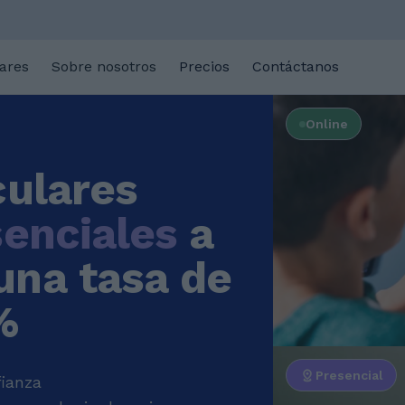
lares
Sobre nosotros
Precios
Contáctanos
Online
culares
enciales
a
una tasa de
%
Presencial
ianza