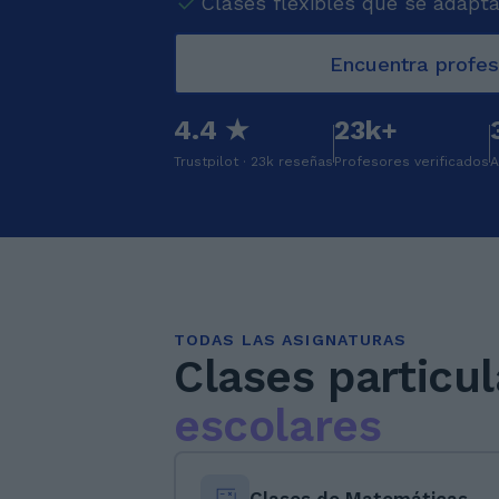
Clases flexibles que se adapta
Encuentra profes
4.4 ★
23k+
Trustpilot · 23k reseñas
Profesores verificados
A
TODAS LAS ASIGNATURAS
Clases particu
escolares