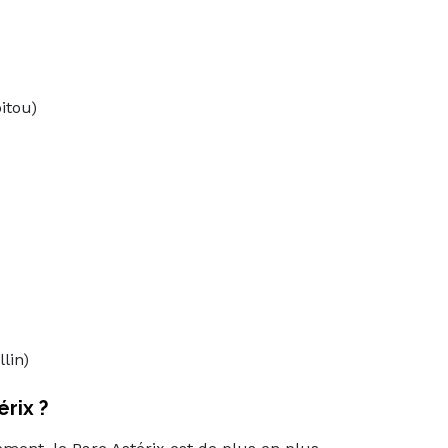
itou)
lin)
rix ?