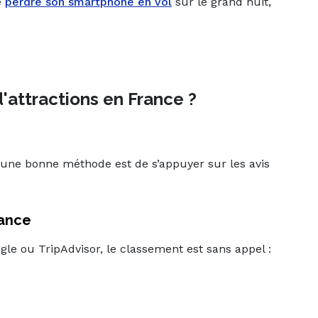
e
perdre son smartphone en vol
sur le grand huit,
d'attractions en France ?
 une bonne méthode est de s’appuyer sur les avis
rance
gle ou TripAdvisor, le classement est sans appel :