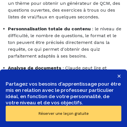
un thème pour obtenir un générateur de QCM, des
questions ouvertes, des exercices à trous ou des
listes de vrai/faux en quelques secondes.
Personnalisation totale du contenu
: le niveau de
difficulté, le nombre de questions, le format et le
ton peuvent être précisés directement dans la
requête, ce qui permet d'obtenir des quiz
parfaitement adaptés à ses besoins.
Analyse de documents
: Claude peut lire et
analyser des fichiers PDF ou des images pour en
×
extraire les points clés et en faire des questions de
Partagez vos besoins d’apprentissage pour être
révision.
mis en relation avec le professeur particulier
idéal, en fonction de votre personnalité, de
Reformulation et variation des questions
: Claude
votre niveau et de vos objectifs.
peut générer plusieurs versions d'une même
question, reformuler des réponses ou créer des
Réserver une leçon gratuite
variantes de difficulté croissante sur demande.