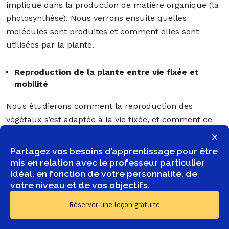
impliqué dans la production de matière organique (la
photosynthèse). Nous verrons ensuite quelles
molécules sont produites et comment elles sont
utilisées par la plante.
Reproduction de la plante entre vie fixée et
mobilité
Nous étudierons comment la reproduction des
végétaux s’est adaptée à la vie fixée, et comment ce
mode de reproduction leur permet de coloniser tous
×
les milieux. Nous verrons ainsi au moins deux
Partagez vos besoins d’apprentissage pour être
facteurs : la reproduction (asexuée et sexuée) des
mis en relation avec le professeur particulier
individus et le déplacement.
idéal, en fonction de votre personnalité, de
votre niveau et de vos objectifs.
La domestication des plantes
Réserver une leçon gratuite
Nous allons voir dans ce cours comment la