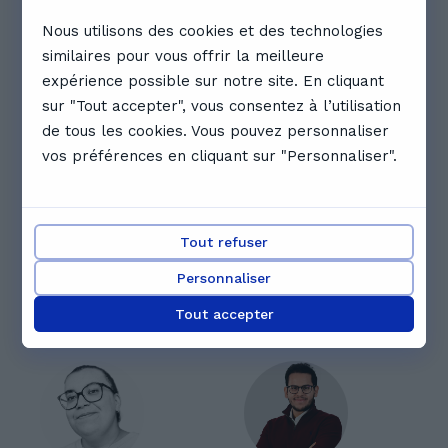
pourraient aussi vous intéresser
Nous utilisons des cookies et des technologies
similaires pour vous offrir la meilleure
expérience possible sur notre site. En cliquant
sur "Tout accepter", vous consentez à l’utilisation
de tous les cookies. Vous pouvez personnaliser
vos préférences en cliquant sur "Personnaliser".
Fabrice P.
Théo B.
5.0
(
6
)
Bonjour, je sais être
Je suis spécialiste de
patient et
la langue anglaise,
Tout refuser
pédagogue. Je
que j'utilise à un
Personnaliser
privilégie
niveau professionnel
l'enseignement d'une
21 € - 32 € /cours
en tant que
21 € - 32 € /cours
Tout accepter
méthode de réflexion
traducteur diplômé
afin d'autonomiser
depuis 2020. Cela
l'apprenant petit à
fait maintenant plus
petit plutôt que le
de deux ans que
par coeur et le
j'enseigne avec
résultat brut. Afin
GoStudent, à mon
d'aider l'élève dans
plus grand plaisir.