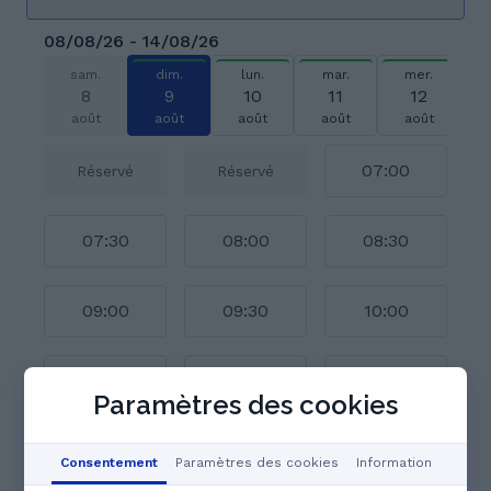
08/08/26 - 14/08/26
sam.
dim.
lun.
mar.
mer.
8
9
10
11
12
août
août
août
août
août
07:00
Réservé
Réservé
07:30
08:00
08:30
09:00
09:30
10:00
10:30
11:00
11:30
Paramètres des cookies
Voir le calendrier complet
Consentement
Paramètres des cookies
Information
Professeurs particuliers qui