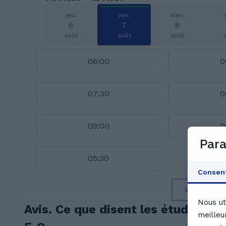
jeu.
ven.
sam.
6
7
8
août
août
août
06:00
0
07:30
0
09:00
0
Para
05:30
Consen
Voir le cal
Nous ut
Avis. Ce que disent les étudiants 
meilleu