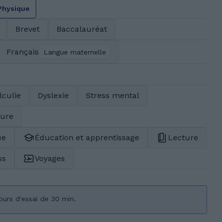
Physique
Brevet
Baccalauréat
Français
Langue maternelle
lculie
Dyslexie
Stress mental
ture
ue
Éducation et apprentissage
Lecture
ss
Voyages
ours d'essai de 30 min.