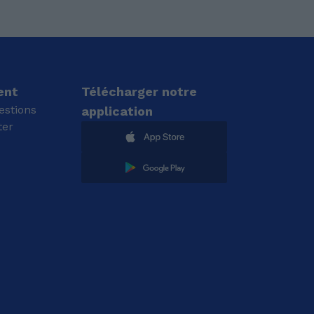
ent
Télécharger notre
estions
application
ter