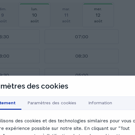
dim.
lun.
mar.
mer.
9
10
11
12
août
août
août
août
6:30
07:00
8:00
08:30
9:30
05:00
mètres des cookies
tement
Paramètres des cookies
Information
endrier complet
ilisons des cookies et des technologies similaires pour vous of
de Aristide
re expérience possible sur notre site. En cliquant sur "Tout