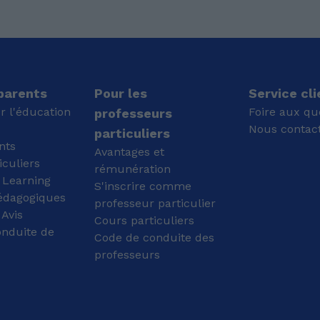
parfaitment les
intégré l'Ecole Centrale
difficultés qu'un élève
de Lille. Je vais
se sentant isolé, sans
maintenant intégrer
partenaire ou source de
l'EDHEC en double
conversation en langue
diplôme à partir de
anglaise, pourrait
Septembre pour
rencontrer. Je suis
parfaire mes
 parents
Pour les
Service cli
passé par là, et il existe
connaissances en
r l'éducation
Foire aux qu
professeurs
des solutions. J'espère
finance ce qui me
Nous contac
particuliers
pouvoir partager et faire
permettra de travailler
nts
partie de ces solutions
dans ce domaine à la
Avantages et
iculiers
pour toi et ton projet !
fin de mes études. J'ai
rémunération
Dans mon temps libre,
également été
 Learning
S'inscrire comme
j'aime regarder des
sélectionné pour passer
édagogiques
professeur particulier
vidéos YouTube et des
6 mois en échange à
Avis
films, jouer aux jeux
Cours particuliers
l'Ecole Polytechnique
onduite de
vidéo (RPG, Roguelike,
Fédérale de Lausanne
Code de conduite des
Stratégie, Gestion...),
pour le deuxième
professeurs
écrire, et lire toutes
semestre de l'année
sortes d'œuvres allant
2025-2026, où j'ai
des mangas à la
étudié la data science
littérature britannique.
ainsi que la finance de
J'aime aussi m'occuper
marché.