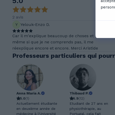
5.0
accepte
personn
2 avis
Y
Yelouk-Enzo D.
Car il m'explique beaucoup de choses et que
même si que je ne comprends pas, il me
réexplique encore et encore. Merci Aristide
Professeurs particuliers qui pourr
Anna Maria A.
Thibaud P.
5.0
(
1
)
4.9
(
12
)
Actuellement étudiante
Etudiant de 27 ans en
en deuxième année de
physiothérapie, au
médecine à l'Université
Portugal, cela fait