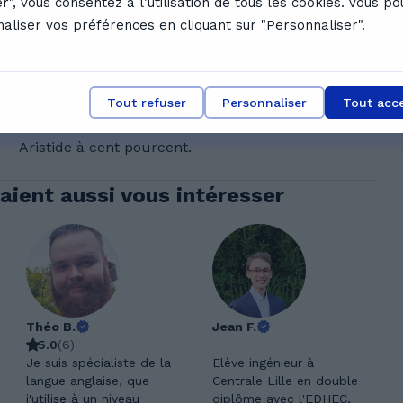
r", vous consentez à l’utilisation de tous les cookies. Vous p
aliser vos préférences en cliquant sur "Personnaliser".
A
Aurélien C.
Tout refuser
Personnaliser
Tout acc
Super cours encore une fois. Je recommande
Aristide à cent pourcent.
aient aussi vous intéresser
Théo B.
Jean F.
5.0
(
6
)
Je suis spécialiste de la
Elève ingénieur à
langue anglaise, que
Centrale Lille en double
j'utilise à un niveau
diplôme avec l'EDHEC,