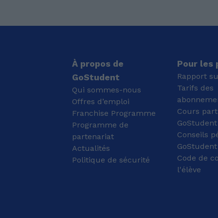
récemment franchi la
me mettre à la place de
barre des 150 cours
mes élèves et de voir à
dispensés via la
nouveau ce que c'est
plateforme GoStudent.
d'apprendre une langue
J’y ai accompagné plus
à partir de rien. Etant
de six élèves, tous très
diplômé d'un BTS, du
satisfaits du suivi et des
TOEIC (900/990) mais
À propos de
Pour les
progrès réalisés. Chaque
également du EF Set
Rapport su
GoStudent
séance est adaptée aux
Certificate (74/100 -
Tarifs des
Qui sommes-nous
besoins spécifiques de
niveau C2), je dispose
abonneme
l’élève. En général, je
Offres d’emploi
des connaissances
commence par un
nécessaires pour
Cours part
Franchise Programme
rappel des notions vues
enseigner la langue
GoStudent
Programme de
en cours, puis nous
anglaise. Je suis prêt à
Conseils p
partenariat
passons à des exercices
vous aider afin
GoStudent 
Actualités
types. Connaissant bien
d'apprendre ou
Code de c
les programmes
Politique de sécurité
d'améliorer votre
scolaires, je dispose
anglais. En tant
l'élève
déjà d’un large éventail
qu'étudiant en
d’exercices, mais je
kinésithérapie, j'ai acquis
peux aussi travailler sur
une solide expertise en
des devoirs donnés par
mathématiques,
les professeurs ou
physique et biologie,