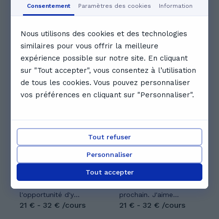
Consentement
Paramètres des cookies
Information
17:00
Nous utilisons des cookies et des technologies
Voir le calendrier complet
similaires pour vous offrir la meilleure
Professeurs particuliers qui
expérience possible sur notre site. En cliquant
pourraient aussi vous intéresser
sur "Tout accepter", vous consentez à l’utilisation
de tous les cookies. Vous pouvez personnaliser
vos préférences en cliquant sur "Personnaliser".
Tout refuser
Anna C.
Céline H.
Personnaliser
5.0
(
2
)
5.0
(
5
)
Étudiante en Autriche
Céline, 27 ans.
Tout accepter
pendant mes années
LGBTQIA+ FRIENDLY,
de lycée, j'ai eu
ici on respecte son
l'opportunité d'y
prochain. J'aime
apprendre l'allemand
21 € - 32 € /cours
apprendre, que ce
21 € - 32 € /cours
et l'anglais, que je
soit pour moi-même