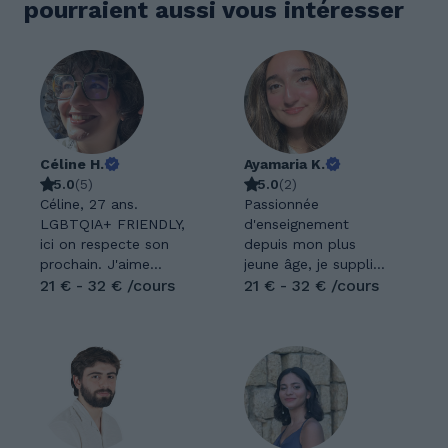
pourraient aussi vous intéresser
Céline H.
Ayamaria K.
5.0
(
5
)
5.0
(
2
)
Céline, 27 ans.
Passionnée
LGBTQIA+ FRIENDLY,
d'enseignement
ici on respecte son
depuis mon plus
prochain. J'aime
jeune âge, je suppliais
apprendre, que ce
21 € - 32 € /cours
ma maman de l'aider
21 € - 32 € /cours
soit pour moi-même
à corriger ses copies.
ou pour transmettre.
Pédagogue et
Je propose donc de
patiente, j'aime
l'aide en Français,
travailler dans une
Histoire et expression
ambiance détendue,
orale. Diagnostiquée
je m'adapte aux
TDAH enfant et
besoins de chacun et
dyscalculique, cela
j'aide chaque élève à