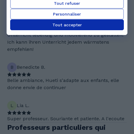
Tout refuser
Hueti ist eine ausgezeichnete Lehrerin, die mich
immer wieder aufs Neue für die portugiesische
Personnaliser
Sprache begeistert. Sie ist sehr geduldig, geht auf
Tout accepter
meineLern­geschwindigkeit ein und schafft es, den
Unterricht lebendig und motivierend zu gestalten.
Ich kann ihren Unterricht jedem wärmstens
empfehlen!
B
Benedicte B.
Belle ambiance, Hueti s'adapte aux enfants, elle
donne envie de continuer
L
Lia L.
Super professeur. Souriante et patiente. A l'ecoute
Professeurs particuliers qui