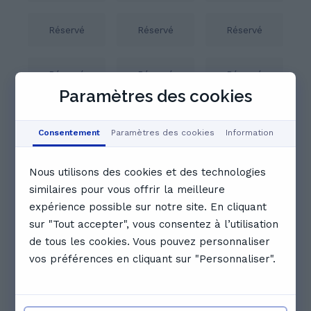
Réservé
Réservé
Réservé
Réservé
Réservé
Réservé
Paramètres des cookies
16:30
17:00
17:30
Consentement
Paramètres des cookies
Information
Voir le calendrier complet
Nous utilisons des cookies et des technologies
Avis. Ce que disent les étudiants
similaires pour vous offrir la meilleure
de Hueti
expérience possible sur notre site. En cliquant
sur "Tout accepter", vous consentez à l’utilisation
5.0
de tous les cookies. Vous pouvez personnaliser
vos préférences en cliquant sur "Personnaliser".
3 avis
C
Celestina B.