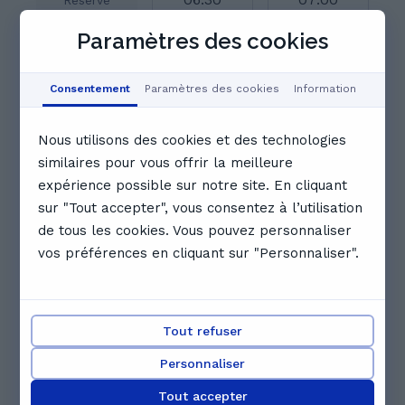
Réservé
Paramètres des cookies
07:30
08:00
08:30
Consentement
Paramètres des cookies
Information
09:00
09:30
10:00
Nous utilisons des cookies et des technologies
similaires pour vous offrir la meilleure
10:30
11:00
11:30
expérience possible sur notre site. En cliquant
sur "Tout accepter", vous consentez à l’utilisation
Voir le calendrier complet
de tous les cookies. Vous pouvez personnaliser
Professeurs particuliers qui
vos préférences en cliquant sur "Personnaliser".
pourraient aussi vous intéresser
Tout refuser
Personnaliser
Tout accepter