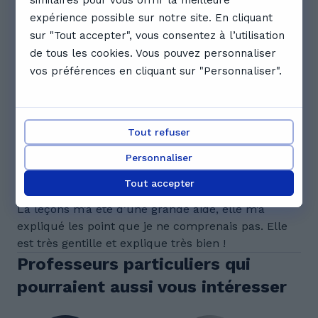
expérience possible sur notre site. En cliquant
sur "Tout accepter", vous consentez à l’utilisation
Voir le calendrier complet
de tous les cookies. Vous pouvez personnaliser
Avis. Ce que disent les étudiants
vos préférences en cliquant sur "Personnaliser".
de Lisa
5.0
Tout refuser
1 avis
Personnaliser
k
Kelya K.
Tout accepter
La leçons m’a été d’une grande aide, elle m’a
expliqué les point que je ne comprenais pas. Elle
est très gentille et explique très bien !
Professeurs particuliers qui
pourraient aussi vous intéresser