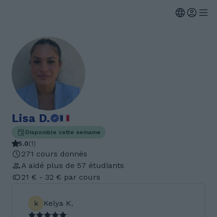
Lisa D.
Disponible cette semaine
5.0
(
1
)
271 cours donnés
A aidé plus de 57 étudiants
21 € - 32 € par cours
k
Kelya K.