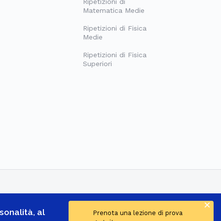
Ripetizioni di
Matematica Medie
Ripetizioni di Fisica
Medie
Ripetizioni di Fisica
Superiori
×
onalità, al
Prenota una lezione di prova
.