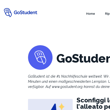
f
Home
Rip
GoStude
GoStudent ist die #1 Nachhilfeschule weltweit. Wir 
Minuten und einen maßgeschneiderten Lernplan. Un
verfügbar. Auf www.gostudent.org kannst du deine
Sconfiggi l
l'alleato p