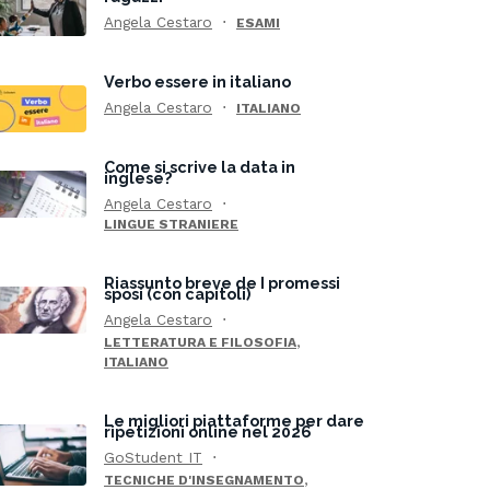
Angela Cestaro
ESAMI
Verbo essere in italiano
Angela Cestaro
ITALIANO
Come si scrive la data in
inglese?
Angela Cestaro
LINGUE STRANIERE
Riassunto breve de I promessi
sposi (con capitoli)
Angela Cestaro
,
LETTERATURA E FILOSOFIA
ITALIANO
Le migliori piattaforme per dare
ripetizioni online nel 2026
GoStudent IT
,
TECNICHE D'INSEGNAMENTO