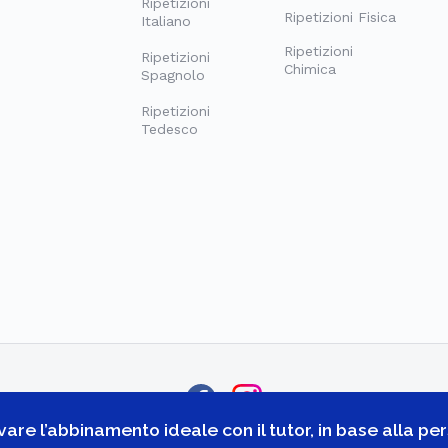
Ripetizioni
Ripetizioni Fisica
Italiano
Ripetizioni
Ripetizioni
Chimica
Spagnolo
Ripetizioni
Tedesco
re l’abbinamento ideale con il tutor, in base alla pers
© COPYRIGHT 2026 -
GOSTUDENT ITALIA SRL
- TUTTI I DIRITTI RISERVATI