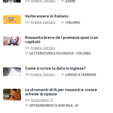
Da
Angela Cestaro
In
ESAMI
Verbo essere in italiano
Da
Angela Cestaro
In
ITALIANO
Riassunto breve de I promessi sposi (con
capitoli)
Da
Angela Cestaro
In
,
LETTERATURA E FILOSOFIA
ITALIANO
Come si scrive la data in inglese?
Da
Angela Cestaro
In
LINGUE STRANIERE
12 strumenti di IA per riassunti e creare
schede di ripasso
Da
GoStudent IT
In
,
APPRENDIMENTO DIGITALE
AI