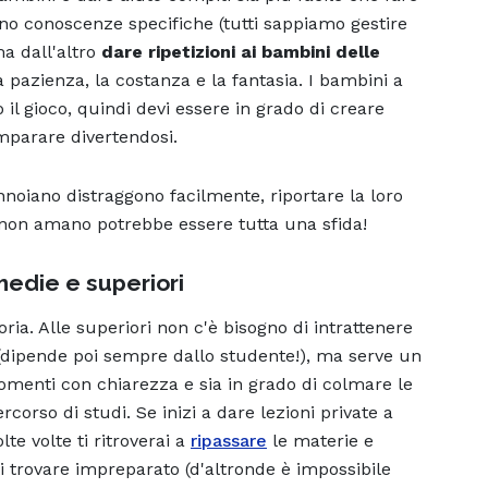
no conoscenze specifiche (tutti sappiamo gestire
ma dall'altro
dare ripetizioni ai bambini delle
a pazienza, la costanza e la fantasia. I bambini a
il gioco, quindi devi essere in grado di creare
imparare divertendosi.
nnoiano distraggono facilmente, riportare la loro
 non amano potrebbe essere tutta una sfida!
 medie e superiori
oria. Alle superiori non c'è bisogno di intrattenere
(dipende poi sempre dallo studente!), ma serve un
omenti con chiarezza e sia in grado di colmare le
corso di studi. Se inizi a dare lezioni private a
te volte ti ritroverai a
ripassare
le materie e
ti trovare impreparato (d'altronde è impossibile