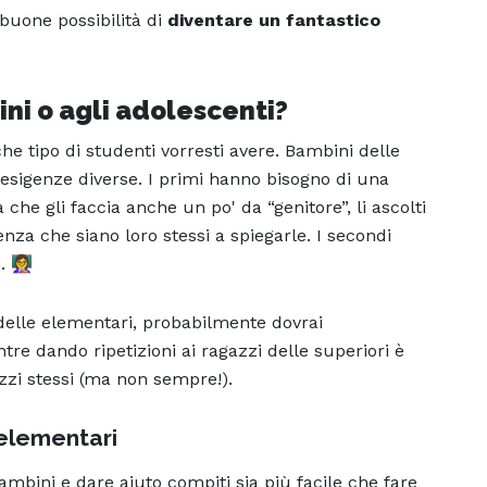
 buone possibilità di
diventare un fantastico
ni o agli adolescenti?
 che tipo di studenti vorresti avere. Bambini delle
 esigenze diverse. I primi hanno bisogno di una
che gli faccia anche un po' da “genitore”, li ascolti
nza che siano loro stessi a spiegarle. I secondi
👩‍🏫
 delle elementari, probabilmente dovrai
ntre dando ripetizioni ai ragazzi delle superiori è
azzi stessi (ma non sempre!).
 elementari
ambini e dare aiuto compiti sia più facile che fare