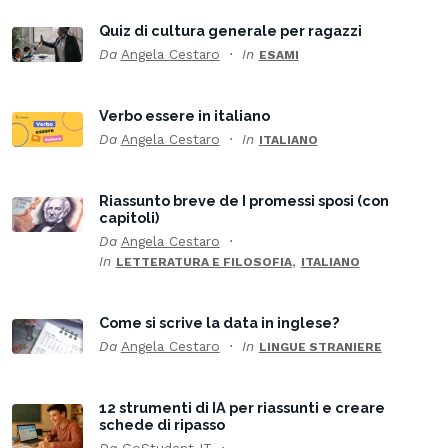
Quiz di cultura generale per ragazzi
Da
Angela Cestaro
In
ESAMI
Verbo essere in italiano
Da
Angela Cestaro
In
ITALIANO
Riassunto breve de I promessi sposi (con
capitoli)
Da
Angela Cestaro
In
,
LETTERATURA E FILOSOFIA
ITALIANO
Come si scrive la data in inglese?
Da
Angela Cestaro
In
LINGUE STRANIERE
12 strumenti di IA per riassunti e creare
schede di ripasso
Da
GoStudent IT