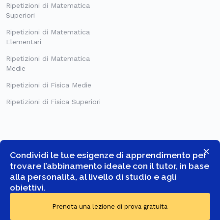
Ripetizioni di Matematica
Superiori
Ripetizioni di Matematica
Elementari
Ripetizioni di Matematica
Medie
Ripetizioni di Fisica Medie
Ripetizioni di Fisica Superiori
×
Condividi le tue esigenze di apprendimento per
trovare l’abbinamento ideale con il tutor, in base
alla personalità, al livello di studio e agli
obiettivi.
© COPYRIGHT 2026 -
GOSTUDENT ITALIA SRL
- TUTTI I DIRITTI
Prenota una lezione di prova gratuita
RISERVATI.