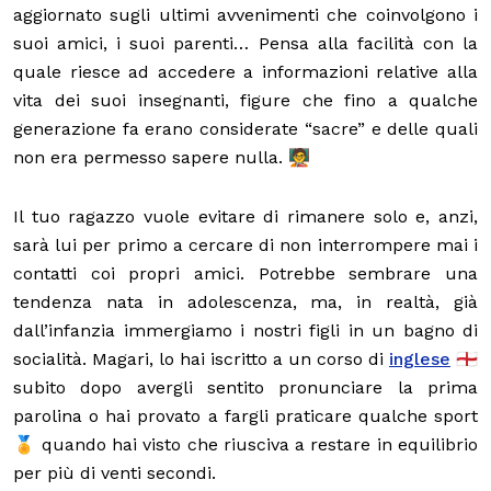
aggiornato sugli ultimi avvenimenti che coinvolgono i
suoi amici, i suoi parenti… Pensa alla facilità con la
quale riesce ad accedere a informazioni relative alla
vita dei suoi insegnanti, figure che fino a qualche
generazione fa erano considerate “sacre” e delle quali
non era permesso sapere nulla. 🧑‍🏫
Il tuo ragazzo vuole evitare di rimanere solo e, anzi,
sarà lui per primo a cercare di non interrompere mai i
contatti coi propri amici. Potrebbe sembrare una
tendenza nata in adolescenza, ma, in realtà, già
dall’infanzia immergiamo i nostri figli in un bagno di
socialità. Magari, lo hai iscritto a un corso di
inglese
🏴󠁧󠁢󠁥󠁮󠁧󠁿
subito dopo avergli sentito pronunciare la prima
parolina o hai provato a fargli praticare qualche sport
🏅 quando hai visto che riusciva a restare in equilibrio
per più di venti secondi.