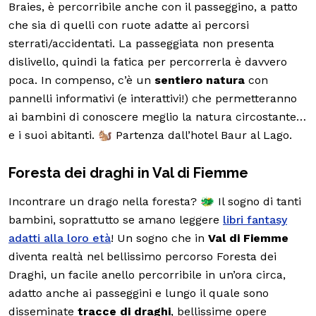
Braies, è percorribile anche con il passeggino, a patto
che sia di quelli con ruote adatte ai percorsi
sterrati/accidentati. La passeggiata non presenta
dislivello, quindi la fatica per percorrerla è davvero
poca. In compenso, c’è un
sentiero natura
con
pannelli informativi (e interattivi!) che permetteranno
ai bambini di conoscere meglio la natura circostante…
e i suoi abitanti. 🐿️ Partenza dall’hotel Baur al Lago.
Foresta dei draghi in Val di Fiemme
Incontrare un drago nella foresta? 🐲 Il sogno di tanti
bambini, soprattutto se amano leggere
libri fantasy
adatti alla loro età
! Un sogno che in
Val di Fiemme
diventa realtà nel bellissimo percorso Foresta dei
Draghi, un facile anello percorribile in un’ora circa,
adatto anche ai passeggini e lungo il quale sono
disseminate
tracce di draghi
, bellissime opere