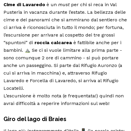
Cime di Lavaredo
è un
must
per chi si reca in Val
Pusteria in vacanza durante l’estate. La bellezza delle
cime e dei panorami che si ammirano dal sentiero che
ci arriva è riconosciuta in tutto il mondo; per fortuna,
l’escursione per arrivare al cospetto dei tre grossi
“spuntoni” di
roccia calcarea
è fattibile anche per i
bambini. ⛰️ Se ci si vuole limitare alla prima parte -
sono comunque 2 ore di cammino - si può portare
anche un passeggino. Si parte dal Rifugio Auronzo (a
cui si arriva in macchina) e, attraverso Rifugio
Lavaredo e Forcella di Lavaredo, si arriva al Rifugio
Locatelli.
L’escursione è molto nota (e frequentata!) quindi non
avrai difficoltà a reperire informazioni sul web!
Giro del lago di Braies
Il lago più
instagrammato
d’Italia 📱 (la parola esiste: